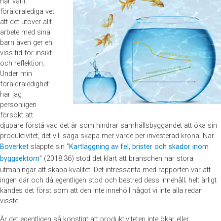
har varit
föräldralediga vet
att det utöver allt
arbete med sina
barn även ger en
viss tid för insikt
och reflektion.
Under min
föräldraledighet
har jag
personligen
försökt att
djupare förstå vad det är som hindrar samhällsbyggandet att öka sin
produktivitet, det vill säga skapa mer värde per investerad krona. När
Boverket
släppte sin ”
Kartläggning av fel, brister och skador inom
byggsektorn
” (2018:36) stod det klart att branschen har stora
utmaningar att skapa kvalitet. Det intressanta med rapporten var att
ingen där och då egentligen stod och bestred dess innehåll; helt ärligt
kändes det först som att den inte innehöll något vi inte alla redan
visste.
Är det egentligen så konstigt att produktiviteten inte ökar eller