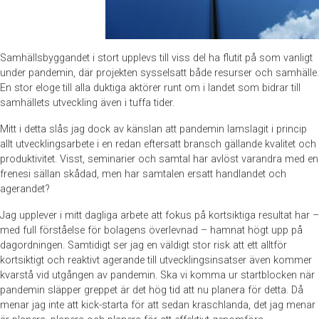
Samhällsbyggandet i stort upplevs till viss del ha flutit på som vanligt
under pandemin, där projekten sysselsatt både resurser och samhälle.
En stor eloge till alla duktiga aktörer runt om i landet som bidrar till
samhällets utveckling även i tuffa tider.
Mitt i detta slås jag dock av känslan att pandemin lamslagit i princip
allt utvecklingsarbete i en redan eftersatt bransch gällande kvalitet och
produktivitet. Visst, seminarier och samtal har avlöst varandra med en
frenesi sällan skådad, men har samtalen ersatt handlandet och
agerandet?
Jag upplever i mitt dagliga arbete att fokus på kortsiktiga resultat har –
med full förståelse för bolagens överlevnad – hamnat högt upp på
dagordningen. Samtidigt ser jag en väldigt stor risk att ett alltför
kortsiktigt och reaktivt agerande till utvecklingsinsatser även kommer
kvarstå vid utgången av pandemin. Ska vi komma ur startblocken när
pandemin släpper greppet är det hög tid att nu planera för detta. Då
menar jag inte att kick-starta för att sedan kraschlanda, det jag menar