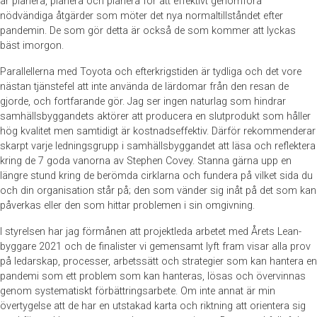
är planera, planera och planera för att effektivt genomföra
nödvändiga åtgärder som möter det nya normaltillståndet efter
pandemin. De som gör detta är också de som kommer att lyckas
bäst imorgon.
Parallellerna med Toyota och efterkrigstiden är tydliga och det vore
nästan tjänstefel att inte använda de lärdomar från den resan de
gjorde, och fortfarande gör. Jag ser ingen naturlag som hindrar
samhällsbyggandets aktörer att producera en slutprodukt som håller
hög kvalitet men samtidigt är kostnadseffektiv. Därför rekommenderar
skarpt varje ledningsgrupp i samhällsbyggandet att läsa och reflektera
kring de 7 goda vanorna av Stephen Covey. Stanna gärna upp en
längre stund kring de berömda cirklarna och fundera på vilket sida du
och din organisation står på; den som vänder sig inåt på det som kan
påverkas eller den som hittar problemen i sin omgivning.
I styrelsen har jag förmånen att projektleda arbetet med Årets Lean-
byggare 2021 och de finalister vi gemensamt lyft fram visar alla prov
på ledarskap, processer, arbetssätt och strategier som kan hantera en
pandemi som ett problem som kan hanteras, lösas och övervinnas
genom systematiskt förbättringsarbete. Om inte annat är min
övertygelse att de har en utstakad karta och riktning att orientera sig