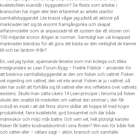
kvalitetsfelen kvarstår i byggsektorn? De flesta som arbetar i
branschen har ingen eller liten erfarenhet av arbete utanför
samhällsbyggandet. Lite krasst vågar jag påstå att aktörer på
marknaden lärt sig bli enormt framgångsrika och skapat
affärsmodeller som är anpassade till ett system där ett slöseri om
100 miljarder kronor årligen är normen. Samtidigt kan väl knappast
marknaden klandras för att göra det bästa av den verklighet de känner
till och tar lärdom ifrån?
En, vad jag tycker, spännande liknelse som min kollega och tillika
medgrundare av Lean Forum Bygg – Fredrik Friblick – använder för
att beskriva samhällsbyggandet är den om fisken och vattnet. Fisken
vet ingenting om vattnet, den vet inte annat. Fisken är ju i vattnet, så
den har svårt att förhålla sig till vattnet eller ens reflektera över vattnets
existens. Skulle man sätta Likers 14 Lean-principer i fenorna på fisken
skulle den snabbt bli medveten om vattnet den simmar i, den får
också en insikt i att det finns större skålar att hoppa till med högre
produktivitet, färre kvalitetsfel, god lönsamhet och där både
människor och miljö mår bättre. Och vem vet, helt plötsligt kanske
fisken får bättre kostnadskontroll i sina flöden? Win-win för både fisk
och vatten eller – rättare sagt – aktör, bransch och samhälle.