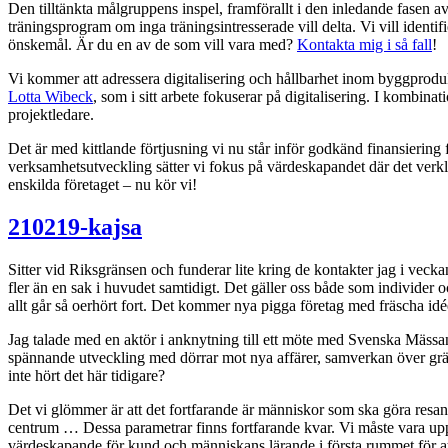
Den tilltänkta målgruppens inspel, framförallt i den inledande fasen av 
träningsprogram om inga träningsintresserade vill delta. Vi vill identif
önskemål. Är du en av de som vill vara med?
Kontakta mig i så fall
!
Vi kommer att adressera digitalisering och hållbarhet inom byggprodu
Lotta Wibeck
, som i sitt arbete fokuserar på digitalisering. I kombi
projektledare.
Det är med kittlande förtjusning vi nu står inför godkänd finansiering
verksamhetsutveckling sätter vi fokus på värdeskapandet där det verk
enskilda företaget – nu kör vi!
210219-kajsa
Sitter vid Riksgränsen och funderar lite kring de kontakter jag i vecka
fler än en sak i huvudet samtidigt. Det gäller oss både som individer och
allt går så oerhört fort. Det kommer nya pigga företag med fräscha idé
Jag talade med en aktör i anknytning till ett möte med Svenska Mässan 
spännande utveckling med dörrar mot nya affärer, samverkan över grä
inte hört det här tidigare?
Det vi glömmer är att det fortfarande är människor som ska göra resan. 
centrum … Dessa parametrar finns fortfarande kvar. Vi måste vara upp
värdeskapande för kund och människans lärande i första rummet för att