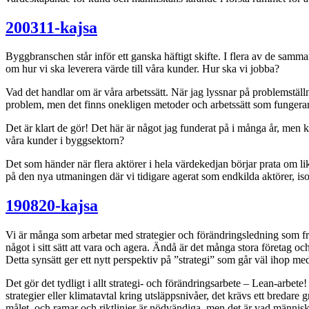
200311-kajsa
Byggbranschen står inför ett ganska häftigt skifte. I flera av de samm
om hur vi ska leverera värde till våra kunder. Hur ska vi jobba?
Vad det handlar om är våra arbetssätt. När jag lyssnar på problemställni
problem, men det finns onekligen metoder och arbetssätt som fungerar.
Det är klart de gör! Det här är något jag funderat på i många år, men 
våra kunder i byggsektorn?
Det som händer när flera aktörer i hela värdekedjan börjar prata om lik
på den nya utmaningen där vi tidigare agerat som endkilda aktörer, is
190820-kajsa
Vi är många som arbetar med strategier och förändringsledning som frågo
något i sitt sätt att vara och agera. Ändå är det många stora företag oc
Detta synsätt ger ett nytt perspektiv på ”strategi” som går väl ihop med
Det gör det tydligt i allt strategi- och förändringsarbete – Lean-arbete
strategier eller klimatavtal kring utsläppsnivåer, det krävs ett bredare
målet, och ramar och riktlinjer är nödvändiga, men det är vad människ