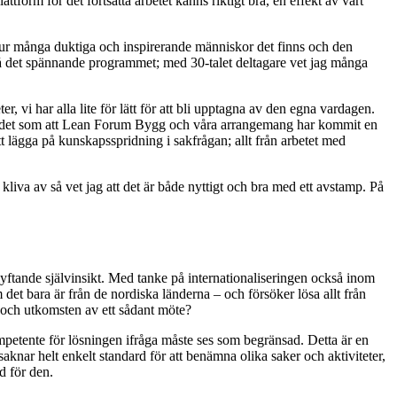
tform för det fortsatta arbetet känns riktigt bra, en effekt av vårt
 hur många duktiga och inspirerande människor det finns och den
 på det spännande programmet; med 30-talet deltagare vet jag många
er, vi har alla lite för lätt för att bli upptagna av den egna vardagen.
känns det som att Lean Forum Bygg och våra arrangemang har kommit en
tt lägga på kunskapsspridning i sakfrågan; allt från arbetet med
kliva av så vet jag att det är både nyttigt och bra med ett avstamp. På
lyftande självinsikt. Med tanke på internationaliseringen också inom
det bara är från de nordiska länderna – och försöker lösa allt från
t och utkomsten av ett sådant möte?
petente för lösningen ifråga måste ses som begränsad. Detta är en
saknar helt enkelt standard för att benämna olika saker och aktiviteter,
d för den.