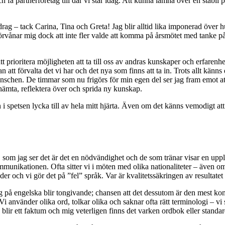
 partnerföretag till där vi står idag. Att kunna lämna över en stabil plat
drag – tack Carina, Tina och Greta! Jag blir alltid lika imponerad över
 förvånar mig dock att inte fler valde att komma på årsmötet med tanke
att prioritera möjligheten att ta till oss av andras kunskaper och erfarenhet
n att förvalta det vi har och det nya som finns att ta in. Trots allt 
 branschen. De timmar som nu frigörs för min egen del ser jag fram emot a
hämta, reflektera över och sprida ny kunskap.
 i spetsen lycka till av hela mitt hjärta. Även om det känns vemodigt att 
m, som jag ser det är det en nödvändighet och de som tränar visar en upp
munikationen. Ofta sitter vi i möten med olika nationaliteter – även om 
der och vi gör det på ”fel” språk. Var är kvalitetssäkringen av resultate
på engelska blir tongivande; chansen att det dessutom är den mest kom
i använder olika ord, tolkar olika och saknar ofta rätt terminologi – vi 
n blir ett faktum och mig veterligen finns det varken ordbok eller standar