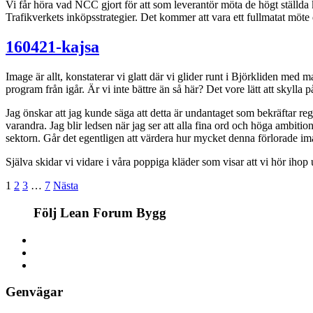
Vi får höra vad NCC gjort för att som leverantör möta de högt ställ
Trafikverkets inköpsstrategier. Det kommer att vara ett fullmatat möte d
160421-kajsa
Image är allt, konstaterar vi glatt där vi glider runt i Björkliden me
program från igår. Är vi inte bättre än så här? Det vore lätt att skylla
Jag önskar att jag kunde säga att detta är undantaget som bekräftar re
varandra. Jag blir ledsen när jag ser att alla fina ord och höga ambiti
sektorn. Går det egentligen att värdera hur mycket denna förlorade im
Själva skidar vi vidare i våra poppiga kläder som visar att vi hör ihop u
1
2
3
…
7
Nästa
Följ Lean Forum Bygg
Genvägar