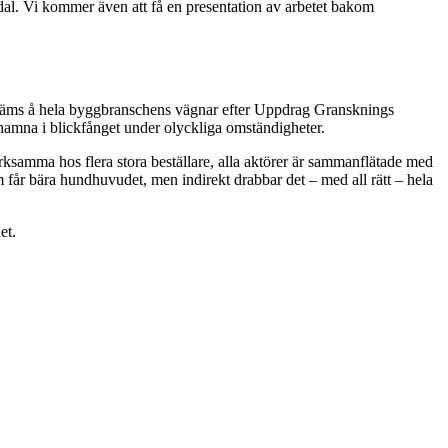
al. Vi kommer även att få en presentation av arbetet bakom
jag skäms å hela byggbranschens vägnar efter Uppdrag Gransknings
de hamna i blickfånget under olyckliga omständigheter.
erksamma hos flera stora beställare, alla aktörer är sammanflätade med
om får bära hundhuvudet, men indirekt drabbar det – med all rätt – hela
et.