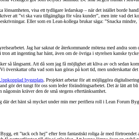
 lönsamheten, visa ett tydligare ledarskap – när det istället borde han
 skriver att ”vi ska vara tillgängliga för våra kunder”, men inte vad det 
beskrivningar. Eller som en Lean-kollega brukar säga: ”Snacka mindre, 
styrelsearbetet. Jag har saknat de återkommande mötena med andra som dr
 i tron att ingenting har hänt, även om de övriga i styrelsen kanske tycker
sker så långsamt. Att då som jag få möjlighet att kliva av och sedan kom
. Vi överskattar ofta vad som kan göras på kort tid, men underskattar det
Uppkopplad byggplats
. Projektet arbetar för att möjliggöra digitaliserin
bland gör det tungt för oss som leder förändringsarbetet. Det är lätt att 
än någonsin kräver den de små stegens eftertänksamhet.
ang där det hänt så mycket under min mer perifiera roll i Lean Forum Byg
ygg, ett ”tack och hej” efter fem fantastiskt roliga år med förtroendet a