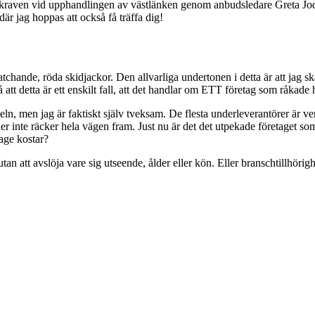
da kraven vid upphandlingen av västlänken genom anbudsledare Greta Jod
är jag hoppas att också få träffa dig!
d matchande, röda skidjackor. Den allvarliga undertonen i detta är att 
 på att detta är ett enskilt fall, att det handlar om ETT företag som råka
geln, men jag är faktiskt själv tveksam. De flesta underleverantörer är v
oner inte räcker hela vägen fram. Just nu är det det utpekade företaget s
age kostar?
tan att avslöja vare sig utseende, ålder eller kön. Eller branschtillhörigh