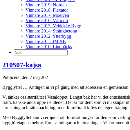
Vinnare 2019: Nordan
Vinnare 2018: Flexator
Vinnare 2017: Moelven
Vinnare 2016: Värmdö
Vinnare 2015: Veidekke Bygg
Vinnare 2014: Strängbetong
Vinnare 2012: Ytterbygg
Vinnare 2011: JM AB
Vinnare 2010: Lindbäcks
Sök
efter:
210507-kajsa
Publicerat den 7 maj 2021
Bygglyftet … Äntligen är vi på gång med att adressera en gemensam 
Vi tänker oss startfältet i Vasaloppet. Längst bak har vi det entusiast
fram, kanske ända uppe i elitledet. Det är för dem som vi nu skapar ut
utrustning och rätt coachning, men framförallt krävs det egen träning
Med Bygglyftet kan vi erbjuda rätt förutsättningar för den som verklig
byggföretagens behov, förutsättningar och utmaningar. Vi kommer at