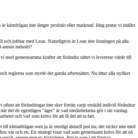
r kärnfrågan inte längre produkt eller marknad. Idag pratar vi istället
till och jobbar med Lean. Naturligtvis är Lean inte lösningen på alla
l annan industri?
vi med gemensamma krafter att förändra sättet vi levererar värde till
ch reglerna som styrde det gamla arbetssättet. Nu tittar alla nyfiket
oftast att förändringar inte sker förrän varje enskild individ förändrar
g, när det de egentligen ”äger” är vad medarbetarna gör i sin vardag.
rbetet och vad som krävs för att få det att ta fart.
till klimatfrågan som ju är otroligt aktuell just nu; det räcker inte med
de hos var och en. En strategi visar vad som gemensamt krävs för att nå
uppåt, stegen mot en förändring. Precis som i ett företag.