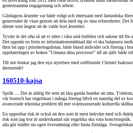
en utveckling från 2012 med röda siffror, tynande antal medlemmar och få
gemensamma engagemang och arbete.
Gårdagens årsmöte var både roligt och intressant med fantastiska före
generositet de visar genom att dela med sig av sina erfarenheter. Det
därute som ångrar att de valde bort årsmötet.
Tyvärr är det ofta så att vi sitter i våra små bubblor och saknar tid för 
Det uppstår en form av informationsmättnad där vi ska balansera mella
liten bit upp i prioriteringslistan, både bland individer och företag i
uppdateringen av boken ”Utmana dina processer” till att själv både in
Till sist önskar jag den nya styrelsen med ordförande Christel Isaksson
återseende!
160510-kajsa
Språk … Det är aldrig för sent att lära gamla hundar att sitta. Tvärto
vår bransch har engelskan i många företag blivit en naturlig del av kom
avancerade tekniska problem till mer svårnyanserade kulturella skillna
En uppenbar risk är också att den som är mest bekväm med och duktig 
risk som jag tror är underskattad när engelska ska vara koncernspråk. V
alla gör istället sin egen översättning efter bästa förmåga. Svengelska