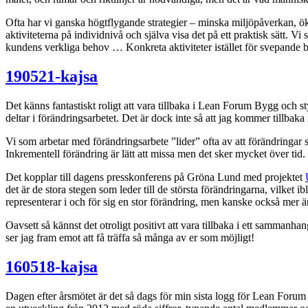
Ofta har vi ganska högtflygande strategier – minska miljöpåverkan, öka
aktiviteterna på individnivå och själva visa det på ett praktisk sätt. Vi
kundens verkliga behov … Konkreta aktiviteter istället för svepande 
190521-kajsa
Det känns fantastiskt roligt att vara tillbaka i Lean Forum Bygg och 
deltar i förändringsarbetet. Det är dock inte så att jag kommer tillbaka
Vi som arbetar med förändringsarbete ”lider” ofta av att förändringar 
Inkrementell förändring är lätt att missa men det sker mycket över tid
Det kopplar till dagens presskonferens på Gröna Lund med projektet
det är de stora stegen som leder till de största förändringarna, vilket i
representerar i och för sig en stor förändring, men kanske också mer 
Oavsett så kännst det otroligt positivt att vara tillbaka i ett sammanh
ser jag fram emot att få träffa så många av er som möjligt!
160518-kajsa
Dagen efter årsmötet är det så dags för min sista logg för Lean Forum B