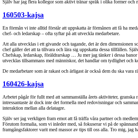
Själv har jag flera kollegor som aktivt tränar språk i olika former och mi
160503-kajsa
En förmån vi inte alltid förstår att uppskatta är förmånen att få ha 
chef- och ledarskap – ofta syftar på att utveckla medarbetare.
Att alla utvecklas i ett givande och tagande, det är den dimensionen s
chef gäller det att ta tillvara och lära sig uppskatta dessa tillfällen
Chefskap, ledarskap, föräldrarskap … Ju mer jag tänker i dessa banor 
utvecklas tillsammans med människor, det handlar om tydlighet och kons
De medarbetare som är rakast och ärligast är också dem du ska vara r
160426-kajsa
Arbetet pågår för fullt med att sammanställa årets aktiviteter, gran
intressantaste är dock inte det formella med redovisningar och samman
interaktion mellan alla delatagre.
Själv ser jag verkligen fram emot att få träffa våra partner och medlem
Förutom formalia, som vi inleder med, så fokuserar vi på de spännand
framgångsfaktorer varit med massor av tips till oss alla. Tro mig, jag ha