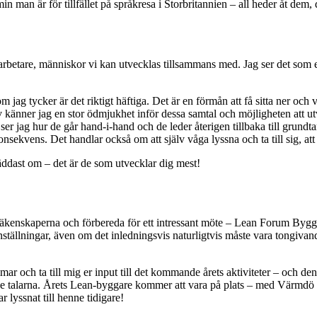
n man är för tillfället på språkresa i Storbritannien – all heder åt dem, d
medarbetare, människor vi kan utvecklas tillsammans med. Jag ser det s
om jag tycker är det riktigt häftiga. Det är en förmån att få sitta ner 
. Själv känner jag en stor ödmjukhet inför dessa samtal och möjligheten at
ser jag hur de går hand-i-hand och de leder återigen tillbaka till grun
ekvens. Det handlar också om att själv våga lyssna och ta till sig, att
äddast om – det är de som utvecklar dig mest!
ska räkenskaperna och förbereda för ett intressant möte – Lean Forum B
ställningar, även om det inledningsvis naturligtvis måste vara tongiva
mar och ta till mig er input till det kommande årets aktiviteter – och de
e talarna. Årets Lean-byggare kommer att vara på plats – med Värmdö ko
r lyssnat till henne tidigare!