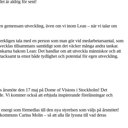
et är aldrig för sent!
om en gemensam utveckling, även om vi inom Lean – när vi talar om
och verkligen tala med en person som man gör vid medarbetarsamtal, som
t utvecklas tillsammans samtidigt som det väcker många andra tankar.
dtankarna bakom Lean: Det handlar om att utveckla människor och att
 tacksamt ta emot både tydlighet och potential för egen utveckling.
yggs årsmöte den 17 maj på Dome of Visions i Stockholm! Det
nde. Vi kommer också att erbjuda inspirerande föreläsningar och
n energi som förmedlas till den nya styrelsen som väljs på årsmötet!
mmuns Carina Molin – så att alla får lyssna till vad deras