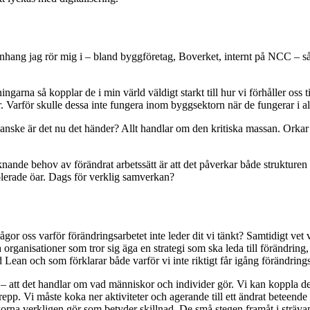
anhang jag rör mig i – bland byggföretag, Boverket, internt på NCC – så ä
ngarna så kopplar de i min värld väldigt starkt till hur vi förhåller oss 
 Varför skulle dessa inte fungera inom byggsektorn när de fungerar i al
kanske är det nu det händer? Allt handlar om den kritiska massan. Orkar 
nande behov av förändrat arbetssätt är att det påverkar både strukturen o
olerade öar. Dags för verklig samverkan?
r oss varför förändringsarbetet inte leder dit vi tänkt? Samtidigt vet vi 
h organisationer som tror sig äga en strategi som ska leda till förändrin
 Lean och som förklarar både varför vi inte riktigt får igång förändringsa
! – att det handlar om vad människor och individer gör. Vi kan koppla det 
 grepp. Vi måste koka ner aktiviteter och agerande till ett ändrat beteen
orna verkligen gör som betyder skillnad. De små stegen framåt i strävan 