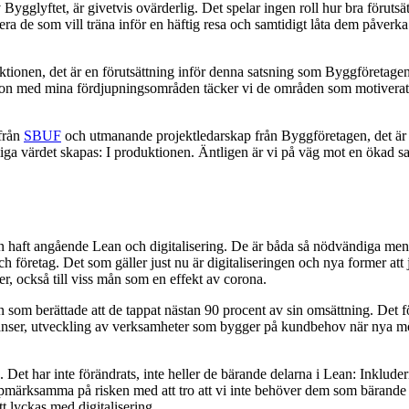
Bygglyftet, är givetvis ovärderlig. Det spelar ingen roll hur bra förutsätt
iera de som vill träna inför en häftig resa och samtidigt låta dem påverka
ktionen, det är en förutsättning inför denna satsning som Byggföretag
nation med mina fördjupningsområden täcker vi de områden som motiverat 
 från
SBUF
och utmanande projektledarskap från Byggföretagen, det är nu
liga värdet skapas: I produktionen. Äntligen är vi på väg mot en ökad s
n haft angående Lean och digitalisering. De är båda så nödvändiga men jag
 företag. Det som gäller just nu är digitaliseringen och nya former att job
er, också till viss mån som en effekt av corona.
som berättade att de tappat nästan 90 procent av sin omsättning. Det föd
nser, utveckling av verksamheter som bygger på kundbehov när nya möjl
Det har inte förändrats, inte heller de bärande delarna i Lean: Inkluder
märksamma på risken med att tro att vi inte behöver dem som bärande pri
 lyckas med digitalisering.