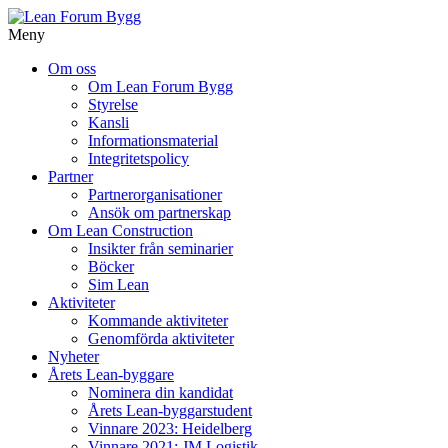
Meny
Gå
Om oss
vidare
Om Lean Forum Bygg
till
Styrelse
innehåll
Kansli
Informationsmaterial
Integritetspolicy
Partner
Partnerorganisationer
Ansök om partnerskap
Om Lean Construction
Insikter från seminarier
Böcker
Sim Lean
Aktiviteter
Kommande aktiviteter
Genomförda aktiviteter
Nyheter
Årets Lean-byggare
Nominera din kandidat
Årets Lean-byggarstudent
Vinnare 2023: Heidelberg
Vinnare 2021: JM Logistik