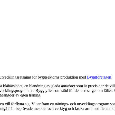
utvecklingssatsning för byggsektorns produktion med
Byggföretagen
!
iska blåbärsledet, en blandning av glada amatörer som är precis där de vil
vecklingsprogrammet Bygglyftet som stöd för deras resa genom fältet. Som 
. Mängder av egen träning.
en vill förflytta sig. Vi tar fram ett tränings- och utvecklingsprogram
t utgå från beprövade metoder och verktyg och kroka arm med flera and