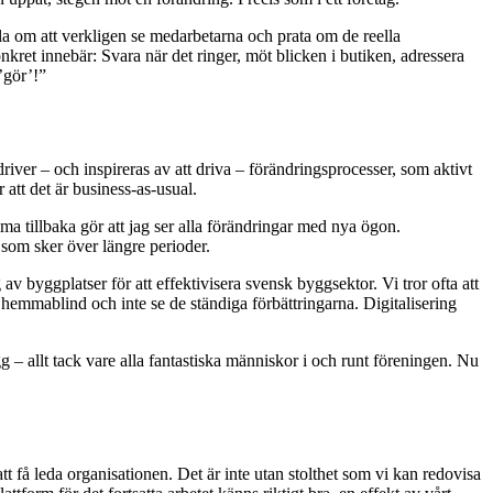
dla om att verkligen se medarbetarna och prata om de reella
konkret innebär: Svara när det ringer, möt blicken i butiken, adressera
’gör’!”
iver – och inspireras av att driva – förändringsprocesser, som aktivt
 att det är business-as-usual.
ma tillbaka gör att jag ser alla förändringar med nya ögon.
 som sker över längre perioder.
g av byggplatser för att effektivisera svensk byggsektor. Vi tror ofta att
bli hemmablind och inte se de ständiga förbättringarna. Digitalisering
g – allt tack vare alla fantastiska människor i och runt föreningen. Nu
tt få leda organisationen. Det är inte utan stolthet som vi kan redovisa