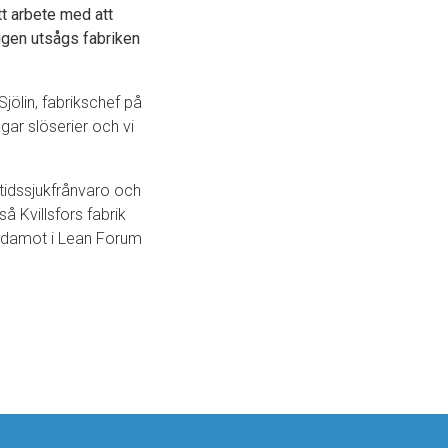
tt arbete med att
ligen utsågs fabriken
Sjölin, fabrikschef på
agar slöserier och vi
ttidssjukfrånvaro och
å Kvillsfors fabrik
ledamot i Lean Forum