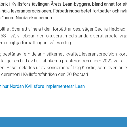
rik i Kvillsfors tävlingen Årets Lean-byggare, bland annat för si
 höja leveransprecisionen. Förbättringsarbetet fortsätter och ny
year” inom Nordan-koncernen.
olthet över att vi hela tiden förbättrar oss, säger Cecilia Hedblad 
år 5S-nivå, vi jobbar mer fokuserat med standardiserat arbete, vi j
iera möjliga förbättringar i vår vardag.
 består av fem delar – säkerhet, kvalitet, leveransprecision, kor
tal ger en bild av hur fabrikerna presterar och under 2022 var allts
en. Priset delades ut av koncernchef Dag Kroslid, som även är 
 ceremoni i Kvillsforsfabriken den 20 februari.
om hur Nordan Kvillsfors implementerar Lean →