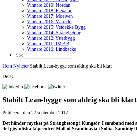
Vinnare 2019: Nordan
Vinnare 2018: Flexator
Vinnare 2017: Moelven
Vinnare 2016: Värmdö
Vinnare 2015: Veidekke Bygg
Vinnare 2014: Strängbetong
Vinnare 2012: Ytterbygg
Vinnare 2011: JM AB
Vinnare 2010: Lindbäcks
Sök
efter:
Hem
Nyheter
Stabilt Lean-bygge som aldrig ska bli klart
Dela:
Stabilt Lean-bygge som aldrig ska bli klart
Publicerat den 27 september 2012
Det händer mycket på Strängbetong i Kungsör. I samband med att e
det gigantiska köpcentret Mall of Scandinavia i Solna. Samtidigt