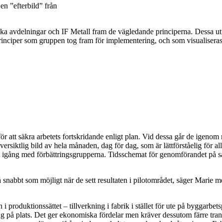
en ”efterbild” från
ika avdelningar och IF Metall fram de vägledande principerna. Dessa utg
principer som gruppen tog fram för implementering, och som visualiser
ör att säkra arbetets fortskridande enligt plan. Vid dessa går de igenom 
versiktlig bild av hela månaden, dag för dag, som är lättförståelig för a
 igång med förbättringsgrupperna. Tidsschemat för genomförandet på sam
å snabbt som möjligt när de sett resultaten i pilotområdet, säger Marie 
oduktionssättet – tillverkning i fabrik i stället för ute på byggarbetspl
ing på plats. Det ger ekonomiska fördelar men kräver dessutom färre tra