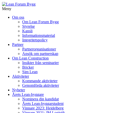
Meny
Gå
Om oss
vidare
Om Lean Forum Bygg
till
Styrelse
innehåll
Kansli
Informationsmaterial
Integritetspolicy
Partner
Partnerorganisationer
Ansök om partnerskap
Om Lean Construction
Insikter från seminarier
Böcker
Sim Lean
Aktiviteter
Kommande aktiviteter
Genomförda aktiviteter
Nyheter
Årets Lean-byggare
Nominera din kandidat
Årets Lean-byggarstudent
Vinnare 2023: Heidelberg
Vinnare 2021: JM Logistik