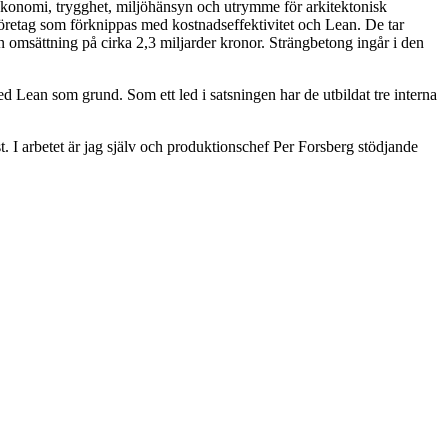
talekonomi, trygghet, miljöhänsyn och utrymme för arkitektonisk
företag som förknippas med kostnadseffektivitet och Lean. De tar
en omsättning på cirka 2,3 miljarder kronor. Strängbetong ingår i den
d Lean som grund. Som ett led i satsningen har de utbildat tre interna
st. I arbetet är jag själv och produktionschef Per Forsberg stödjande