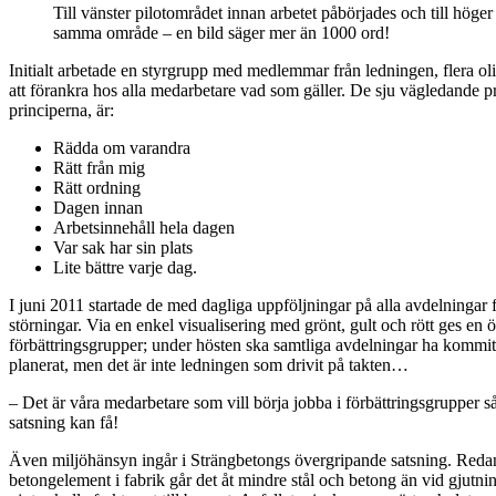
Till vänster pilotområdet innan arbetet påbörjades och till höger 
samma område – en bild säger mer än 1000 ord!
Initialt arbetade en styrgrupp med medlemmar från ledningen, flera ol
att förankra hos alla medarbetare vad som gäller. De sju vägledande 
principerna, är:
Rädda om varandra
Rätt från mig
Rätt ordning
Dagen innan
Arbetsinnehåll hela dagen
Var sak har sin plats
Lite bättre varje dag.
I juni 2011 startade de med dagliga uppföljningar på alla avdelningar f
störningar. Via en enkel visualisering med grönt, gult och rött ges en ö
förbättringsgrupper; under hösten ska samtliga avdelningar ha kommit
planerat, men det är inte ledningen som drivit på takten…
– Det är våra medarbetare som vill börja jobba i förbättringsgrupper s
satsning kan få!
Även miljöhänsyn ingår i Strängbetongs övergripande satsning. Redan i pr
betongelement i fabrik går det åt mindre stål och betong än vid gjutn