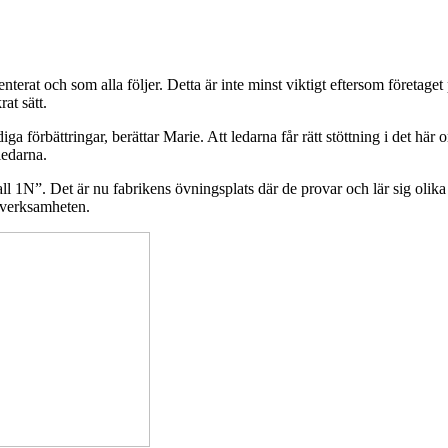
rat och som alla följer. Detta är inte minst viktigt eftersom företaget p
rat sätt.
ga förbättringar, berättar Marie. Att ledarna får rätt stöttning i det här 
 ledarna.
all 1N”. Det är nu fabrikens övningsplats där de provar och lär sig olika 
a verksamheten.