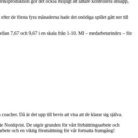
riksproduktion gör det också möjligt att lättare kontrollera utsläpp,
fter de första fyra månaderna hade det onödiga spillet gått ner till
 mellan 7,67 och 9,67 i en skala från 1-10. MI – medarbetarindex – för
acher. Då är det upp till bevis att visa att de klarar sig själva.
rie Nordqvist. De utgör grunden för vårt förbättringsarbete och
rbete och en viktig förutsättning för vår fortsatta framgång!