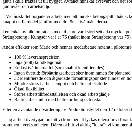
gjuta skulle fraktas ut till bygget. Avfallet minskar avsevärt och det 
ljudnivåer och arbetsmiljö.
– Vid årsskiftet började vi arbeta med att minska betongspill i håldäck
knappt en fjärdedel jämfört med de första två månaderna.
I en enkät av pilotområdets medarbetare var i stort sett alla mycket po
Strängbetong i Kungsör var i år 76 (målet inom Strängbetong var 75).
Andra effekter som Marie och hennes medarbetare noterat i pilotområde
100 % leveransprecision
Inga (noll) kundklagomål
Endast två interna fel (som snabbt identifierades)
Ingen övertid; förbättringsarbetet sker inom ramen för planerad 
32 identifierade och åtgärdade förbättringspunkter (under en ti
Mindre stress i arbetstempot och bättre arbetsflöde
Ökad flexibilitet
Större arbetstillfredsställelsen och ökad arbetsglädje
Bättre arbetsmiljö med bättre ordning och reda.
Efter en avslutande utvärdering av Produktionslyftet den 12 oktober ska 
– Jag är helt övertygad om att vi kommer att lyckas eftersom vi förank
stommen i verksamheten. Däremot blir vi aldrig ”klara”; vi kommer allti