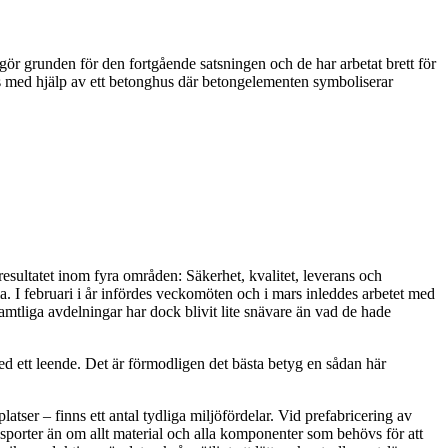
ör grunden för den fortgående satsningen och de har arbetat brett för
as med hjälp av ett betonghus där betongelementen symboliserar
resultatet inom fyra områden: Säkerhet, kvalitet, leverans och
lla. I februari i år infördes veckomöten och i mars inleddes arbetet med
tliga avdelningar har dock blivit lite snävare än vad de hade
med ett leende. Det är förmodligen det bästa betyg en sådan här
atser – finns ett antal tydliga miljöfördelar. Vid prefabricering av
nsporter än om allt material och alla komponenter som behövs för att