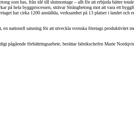
tong som bas, från idé till slutmontage – allt för att erbjuda bättre to
erkar på hela byggprocessen, strävar Strängbetong mot att vara ett bygg
retaget har cirka 1200 anställda, verksamhet på 13 platser i landet och 
n nationell satsning för att utveckla svenska företags produktivitet me
ständigt pågående förbättringsarbete, berättar fabrikschefen Marie Nordqvi