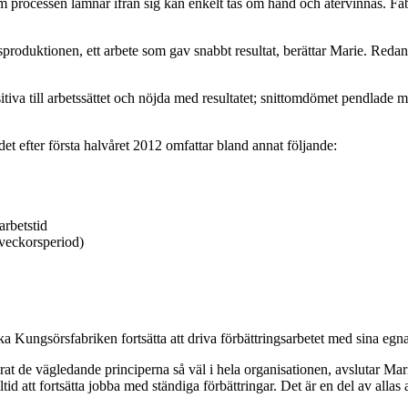
som processen lämnar ifrån sig kan enkelt tas om hand och återvinnas. Fab
sproduktionen, ett arbete som gav snabbt resultat, berättar Marie. Redan e
sitiva till arbetssättet och nöjda med resultatet; snittomdömet pendlade
t efter första halvåret 2012 omfattar bland annat följande:
arbetstid
oveckorsperiod)
Kungsörsfabriken fortsätta att driva förbättringsarbetet med sina egna co
rat de vägledande principerna så väl i hela organisationen, avslutar Ma
d att fortsätta jobba med ständiga förbättringar. Det är en del av allas a