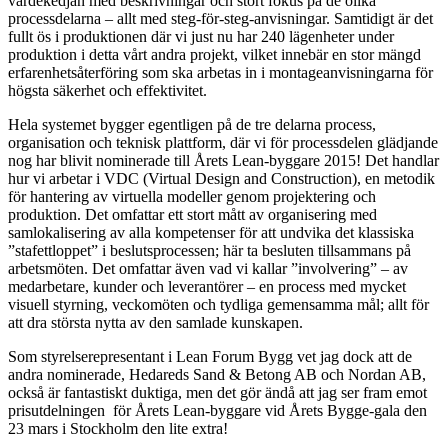
värdekedjan med beskrivningar och stort fokus på de olika
processdelarna – allt med steg-för-steg-anvisningar. Samtidigt är det
fullt ös i produktionen där vi just nu har 240 lägenheter under
produktion i detta vårt andra projekt, vilket innebär en stor mängd
erfarenhetsåterföring som ska arbetas in i montageanvisningarna för
högsta säkerhet och effektivitet.
Hela systemet bygger egentligen på de tre delarna process,
organisation och teknisk plattform, där vi för processdelen glädjande
nog har blivit nominerade till Årets Lean-byggare 2015! Det handlar
hur vi arbetar i VDC (Virtual Design and Construction), en metodik
för hantering av virtuella modeller genom projektering och
produktion. Det omfattar ett stort mått av organisering med
samlokalisering av alla kompetenser för att undvika det klassiska
”stafettloppet” i beslutsprocessen; här ta besluten tillsammans på
arbetsmöten. Det omfattar även vad vi kallar ”involvering” – av
medarbetare, kunder och leverantörer – en process med mycket
visuell styrning, veckomöten och tydliga gemensamma mål; allt för
att dra största nytta av den samlade kunskapen.
Som styrelserepresentant i Lean Forum Bygg vet jag dock att de
andra nominerade, Hedareds Sand & Betong AB och Nordan AB,
också är fantastiskt duktiga, men det gör ändå att jag ser fram emot
prisutdelningen för Årets Lean-byggare vid Årets Bygge-gala den
23 mars i Stockholm den lite extra!