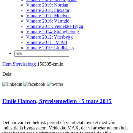
Vinnare 2019: Nordan
Vinnare 2018: Flexator
Vinnare 2017: Moelven
Vinnare 2016: Värmdö
Vinnare 2015: Veidekke Bygg
Vinnare 2014: Strängbetong
Vinnare 2012: Ytterbygg
Vinnare 2011: JM AB
Vinnare 2010: Lindbäcks
Sök
efter:
Hem
Styrelselogg
150305-emile
Dela:
Emile Hamon,
Styrelsemedlem
· 5 mars 2015
Det har varit en hektisk period då vi arbetat mycket med vårt
industriella byggsystem, Veidekke MAX, där vi arbetar genom hela