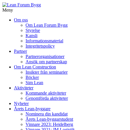
Meny
Gå
Om oss
vidare
Om Lean Forum Bygg
till
Styrelse
innehåll
Kansli
Informationsmaterial
Integritetspolicy
Partner
Partnerorganisationer
Ansök om partnerskap
Om Lean Construction
Insikter från seminarier
Böcker
Sim Lean
Aktiviteter
Kommande aktiviteter
Genomförda aktiviteter
Nyheter
Årets Lean-byggare
Nominera din kandidat
Årets Lean-byggarstudent
Vinnare 2023: Heidelberg
Vinnare 2021: JM Logistik