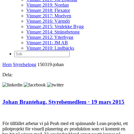
Vinnare 2019: Nordan
Vinnare 2018: Flexator
Vinnare 2017: Moelven
Vinnare 2016: Värmdö
Vinnare 2015: Veidekke Bygg
Vinnare 2014: Strängbetong
Vinnare 2012: Ytterbygg
Vinnare 2011: JM AB
Vinnare 2010: Lindbäcks
Sök
efter:
Hem
Styrelselogg
150319-johan
Dela:
Johan Brantehag,
Styrelsemedlem
· 19 mars 2015
För tillfället arbetar vi på Peab med ett spännande Lean-projekt, ett
pilotprojekt för visuell planering av produktion som vi kommit en