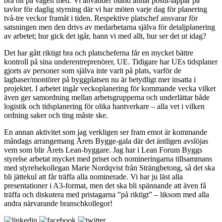
bra bit på vägen med. Vi använder bland annat postit-lappar på
tavlor för daglig styrning där vi har möten varje dag för planering
två-tre veckor framåt i tiden. Respektive platschef ansvarar för
satsningen men den drivs av medarbetarna själva för detaljplanering
av arbetet; hur gick det igår, hann vi med allt, hur ser det ut idag?
Det har gått riktigt bra och platscheferna får en mycket bättre
kontroll på sina underentreprenörer, UE. Tidigare har UEs tidsplaner
gjorts av personer som själva inte varit på plats, varför de
lagbaser/montörer på byggplatsen nu är betydligt mer insatta i
projektet. I arbetet ingår veckoplanering för kommande vecka vilket
även ger samordning mellan arbetsgrupperna och underlättar både
logistik och tidsplanering för olika hantverkare – alla vet i vilken
ordning saker och ting måste ske.
En annan aktivitet som jag verkligen ser fram emot är kommande
måndags arrangemang Årets Bygge-gala där det äntligen avslöjas
vem som blir Årets Lean-byggare. Jag har i Lean Forum Byggs
styrelse arbetat mycket med priset och nomineringarna tillsammans
med styrelsekollegan Marie Nordqvist från Strängbetong, så det ska
bli jättekul att får träffa alla nominerade. Vi har ju läst alla
presentationer i A3-format, men det ska bli spännande att även få
träffa och diskutera med pristagarna ”på riktigt” – liksom med alla
andra närvarande branschkollegor!