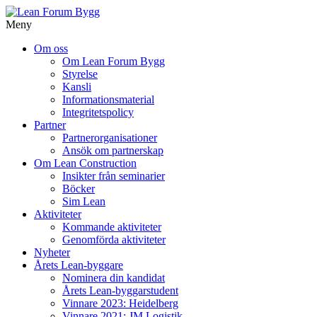
Meny
Gå
Om oss
vidare
Om Lean Forum Bygg
till
Styrelse
innehåll
Kansli
Informationsmaterial
Integritetspolicy
Partner
Partnerorganisationer
Ansök om partnerskap
Om Lean Construction
Insikter från seminarier
Böcker
Sim Lean
Aktiviteter
Kommande aktiviteter
Genomförda aktiviteter
Nyheter
Årets Lean-byggare
Nominera din kandidat
Årets Lean-byggarstudent
Vinnare 2023: Heidelberg
Vinnare 2021: JM Logistik