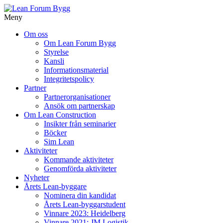
Meny
Gå
Om oss
vidare
Om Lean Forum Bygg
till
Styrelse
innehåll
Kansli
Informationsmaterial
Integritetspolicy
Partner
Partnerorganisationer
Ansök om partnerskap
Om Lean Construction
Insikter från seminarier
Böcker
Sim Lean
Aktiviteter
Kommande aktiviteter
Genomförda aktiviteter
Nyheter
Årets Lean-byggare
Nominera din kandidat
Årets Lean-byggarstudent
Vinnare 2023: Heidelberg
Vinnare 2021: JM Logistik