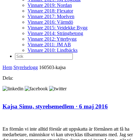
Vinnare 2019: Nordan
Vinnare 2018: Flexator
Vinnare 2017: Moelven
Vinnare 2016: Värmdö
Vinnare 2015: Veidekke Bygg
Vinnare 2014: Strängbetong
Vinnare 2012: Ytterbygg
Vinnare 2011: JM AB
Vinnare 2010: Lindbäcks
Sök
efter:
Hem
Styrelselogg
160503-kajsa
Dela:
Kajsa Simu,
styrelsemedlem
· 6 maj 2016
En förmån vi inte alltid förstår att uppskatta är förmånen att få ha
medarbetare, människor vi kan utvecklas tillsammans med. Jag ser