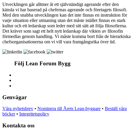
Utvecklingen går alltmer åt ett självständigt agerande efter den
känsla vi har baserad på chefernas agerande och företagets filosofi.
Med den snabba utvecklingen kan det inte finnas en instruktion för
varje situation eller utmaning utan det måste istället finnas en stark
kultur och ett ledarskap som leder med sitt sätt att följa filosofierna.
Det kräver som sagt ett helt nytt ledarskap där vikten av filosofin
förmedlas genom handling. Vi måste komma bort från de hierarkiska
chefsorganisationerna om vi vill vara framgångsrika över tid.
Följ Lean Forum Bygg
Genvägar
Våra nyhetsbrev
•
Nominera till Årets Lean-byggare
•
Beställ våra
böcker
•
Integritetspolicy
Kontakta oss