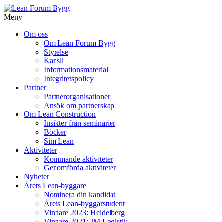
Meny
Gå
Om oss
vidare
Om Lean Forum Bygg
till
Styrelse
innehåll
Kansli
Informationsmaterial
Integritetspolicy
Partner
Partnerorganisationer
Ansök om partnerskap
Om Lean Construction
Insikter från seminarier
Böcker
Sim Lean
Aktiviteter
Kommande aktiviteter
Genomförda aktiviteter
Nyheter
Årets Lean-byggare
Nominera din kandidat
Årets Lean-byggarstudent
Vinnare 2023: Heidelberg
Vinnare 2021: JM Logistik