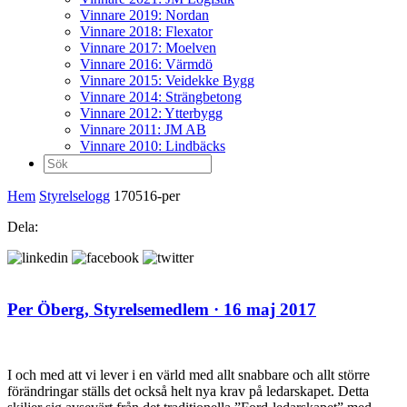
Vinnare 2019: Nordan
Vinnare 2018: Flexator
Vinnare 2017: Moelven
Vinnare 2016: Värmdö
Vinnare 2015: Veidekke Bygg
Vinnare 2014: Strängbetong
Vinnare 2012: Ytterbygg
Vinnare 2011: JM AB
Vinnare 2010: Lindbäcks
Sök
efter:
Hem
Styrelselogg
170516-per
Dela:
Per Öberg,
Styrelsemedlem
· 16 maj 2017
I och med att vi lever i en värld med allt snabbare och allt större
förändringar ställs det också helt nya krav på ledarskapet. Detta