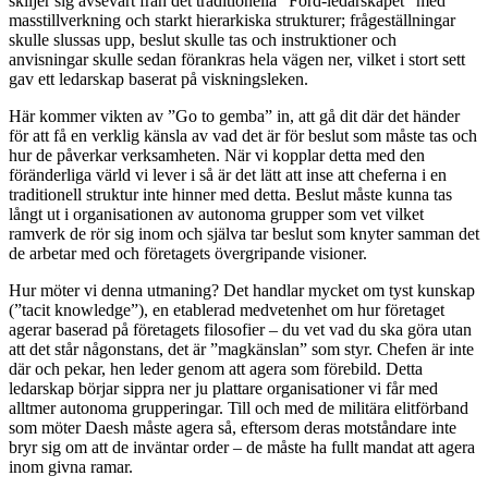
skiljer sig avsevärt från det traditionella ”Ford-ledarskapet” med
masstillverkning och starkt hierarkiska strukturer; frågeställningar
skulle slussas upp, beslut skulle tas och instruktioner och
anvisningar skulle sedan förankras hela vägen ner, vilket i stort sett
gav ett ledarskap baserat på viskningsleken.
Här kommer vikten av ”Go to gemba” in, att gå dit där det händer
för att få en verklig känsla av vad det är för beslut som måste tas och
hur de påverkar verksamheten. När vi kopplar detta med den
föränderliga värld vi lever i så är det lätt att inse att cheferna i en
traditionell struktur inte hinner med detta. Beslut måste kunna tas
långt ut i organisationen av autonoma grupper som vet vilket
ramverk de rör sig inom och själva tar beslut som knyter samman det
de arbetar med och företagets övergripande visioner.
Hur möter vi denna utmaning? Det handlar mycket om tyst kunskap
(”tacit knowledge”), en etablerad medvetenhet om hur företaget
agerar baserad på företagets filosofier – du vet vad du ska göra utan
att det står någonstans, det är ”magkänslan” som styr. Chefen är inte
där och pekar, hen leder genom att agera som förebild. Detta
ledarskap börjar sippra ner ju plattare organisationer vi får med
alltmer autonoma grupperingar. Till och med de militära elitförband
som möter Daesh måste agera så, eftersom deras motståndare inte
bryr sig om att de inväntar order – de måste ha fullt mandat att agera
inom givna ramar.