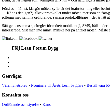
Lean, det är någon som verkligen tänkt till – och naturligtvis måste j
Först och främst, klargör mötets syfte; är det brainstorming eller besl
… Känns det igen?). Skriv protokollet under mötet; mer som en ”att-gör
rollerna med samma ordförande, samma protokollförare – det är lätt a
Sätt gemensamma spelregler för mötet; mobil, mejl, SMS, hålla tider 
intresserade. Sist men inte minst, minska ner på antalet möten. Måste
Följ Lean Forum Bygg
Genvägar
Våra nyhetsbrev
•
Nominera till Årets Lean-byggare
•
Beställ våra b
Kontakta oss
Ordförande och styrelse
•
Kansli