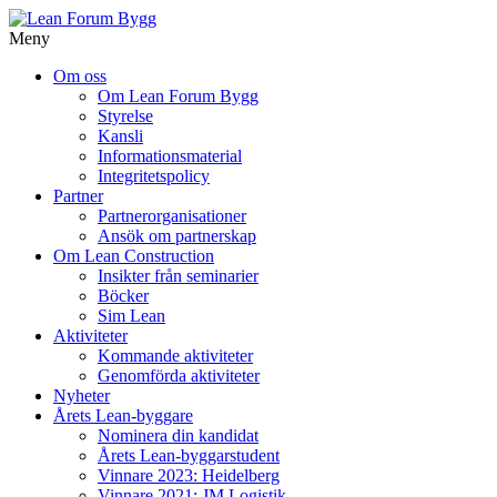
Meny
Gå
Om oss
vidare
Om Lean Forum Bygg
till
Styrelse
innehåll
Kansli
Informationsmaterial
Integritetspolicy
Partner
Partnerorganisationer
Ansök om partnerskap
Om Lean Construction
Insikter från seminarier
Böcker
Sim Lean
Aktiviteter
Kommande aktiviteter
Genomförda aktiviteter
Nyheter
Årets Lean-byggare
Nominera din kandidat
Årets Lean-byggarstudent
Vinnare 2023: Heidelberg
Vinnare 2021: JM Logistik