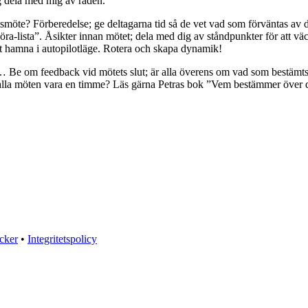
ag dela med mig av råden.
utsmöte? Förberedelse; ge deltagarna tid så de vet vad som förväntas av de
a-lista”. Åsikter innan mötet; dela med dig av ståndpunkter för att väcka
tt hamna i autopilotläge. Rotera och skapa dynamik!
… Be om feedback vid mötets slut; är alla överens om vad som bestämts
 alla möten vara en timme? Läs gärna Petras bok ”Vem bestämmer över din
öcker
•
Integritetspolicy