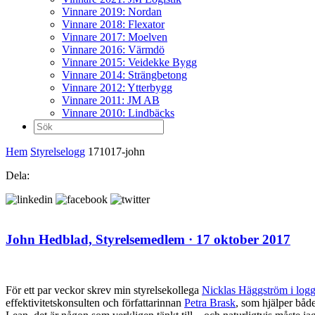
Vinnare 2019: Nordan
Vinnare 2018: Flexator
Vinnare 2017: Moelven
Vinnare 2016: Värmdö
Vinnare 2015: Veidekke Bygg
Vinnare 2014: Strängbetong
Vinnare 2012: Ytterbygg
Vinnare 2011: JM AB
Vinnare 2010: Lindbäcks
Sök
efter:
Hem
Styrelselogg
171017-john
Dela:
John Hedblad,
Styrelsemedlem
· 17 oktober 2017
För ett par veckor skrev min styrelsekollega
Nicklas Häggström i log
effektivitetskonsulten och författarinnan
Petra Brask
, som hjälper både