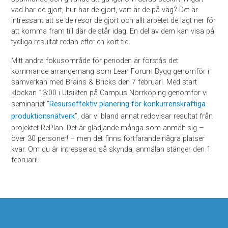
vad har de gjort, hur har de gjort, vart är de på väg? Det är
intressant att se de resor de gjort och allt arbetet de lagt ner för
att komma fram till där de står idag. En del av dem kan visa på
tydliga resultat redan efter en kort tid.
Mitt andra fokusområde för perioden är förstås det
kommande arrangemang som Lean Forum Bygg genomför i
samverkan med Brains & Bricks den 7 februari. Med start
klockan 13:00 i Utsikten på Campus Norrköping genomför vi
seminariet ”
Resurseffektiv planering för konkurrenskraftiga
produktionsnätverk
”, där vi bland annat redovisar resultat från
projektet RePlan. Det är glädjande många som anmält sig –
över 30 personer! – men det finns fortfarande några platser
kvar. Om du är intresserad så skynda, anmälan stänger den 1
februari!