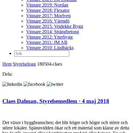
Vinnare 2019: Nordan
Vinnare 2018: Flexator
Vinnare 2017: Moelven
Vinnare 2016: Värmdö
Vinnare 2015: Veidekke Bygg
Vinnare 2014: Strängbetong
Vinnare 2012: Ytterbygg
Vinnare 2011: JM AB
Vinnare 2010: Lindbäcks
Sök
efter:
Hem
Styrelselogg
180504-claes
Dela:
Claes Dalman,
Styrelsemedlem
· 4 maj 2018
Det växer i byggbranschen; det blir högre och högre och större och
större lokaler. Spännvidden ökar och ett material som klarar av detta