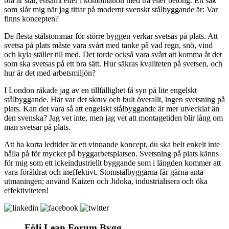
bra är stål, ensamt eller i kombination med trä eller betong. En sak
som slår mig när jag tittar på modernt svenskt stålbyggande är: Var
finns koncepten?
De flesta stålstommar för större byggen verkar svetsas på plats. Att
svetsa på plats måste vara svårt med tanke på vad regn, snö, vind
och kyla ställer till med. Det torde också vara svårt att komma åt det
som ska svetsas på ett bra sätt. Hur säkras kvaliteten på svetsen, och
hur är det med arbetsmiljön?
I London råkade jag av en tillfällighet få syn på lite engelskt
stålbyggande. Här var det skruv och bult överallt, ingen svetsning på
plats. Kan det vara så att engelskt stålbyggande är mer utvecklat än
den svenska? Jag vet inte, men jag vet att montagetiden blir lång om
man svetsar på plats.
Att ha korta ledtider är ett vinnande koncept, du ska helt enkelt inte
hålla på för mycket på byggarbetsplatsen. Svetsning på plats känns
för mig som ett ickeindustriellt byggande som i längden kommer att
vara föråldrat och ineffektivt. Stomstålbyggarna får gärna anta
utmaningen; använd Kaizen och Jidoka, industrialisera och öka
effektiviteten!
Följ Lean Forum Bygg