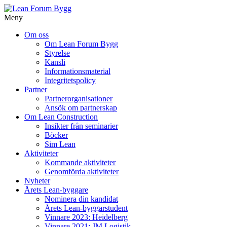
Meny
Gå
Om oss
vidare
Om Lean Forum Bygg
till
Styrelse
innehåll
Kansli
Informationsmaterial
Integritetspolicy
Partner
Partnerorganisationer
Ansök om partnerskap
Om Lean Construction
Insikter från seminarier
Böcker
Sim Lean
Aktiviteter
Kommande aktiviteter
Genomförda aktiviteter
Nyheter
Årets Lean-byggare
Nominera din kandidat
Årets Lean-byggarstudent
Vinnare 2023: Heidelberg
Vinnare 2021: JM Logistik