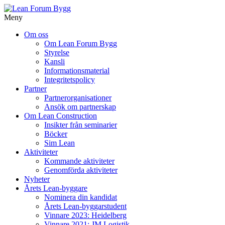
Meny
Gå
Om oss
vidare
Om Lean Forum Bygg
till
Styrelse
innehåll
Kansli
Informationsmaterial
Integritetspolicy
Partner
Partnerorganisationer
Ansök om partnerskap
Om Lean Construction
Insikter från seminarier
Böcker
Sim Lean
Aktiviteter
Kommande aktiviteter
Genomförda aktiviteter
Nyheter
Årets Lean-byggare
Nominera din kandidat
Årets Lean-byggarstudent
Vinnare 2023: Heidelberg
Vinnare 2021: JM Logistik