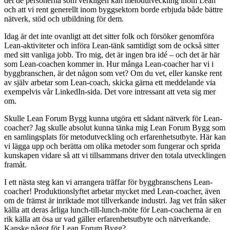
det de personerna som verkligen kan metodutveckling inom Lean
och att vi rent generellt inom byggsektorn borde erbjuda både bättre
nätverk, stöd och utbildning för dem.
Idag är det inte ovanligt att det sitter folk och försöker genomföra
Lean-aktiviteter och införa Lean-tänk samtidigt som de också sitter
med sitt vanliga jobb. Tro mig, det är ingen bra idé – och det är här
som Lean-coachen kommer in. Hur många Lean-coacher har vi i
byggbranschen, är det någon som vet? Om du vet, eller kanske rent
av själv arbetar som Lean-coach, skicka gärna ett meddelande via
exempelvis vår LinkedIn-sida. Det vore intressant att veta sig mer
om.
Skulle Lean Forum Bygg kunna utgöra ett sådant nätverk för Lean-
coacher? Jag skulle absolut kunna tänka mig Lean Forum Bygg som
en samlingsplats för metodutveckling och erfarenhetsutbyte. Här kan
vi lägga upp och berätta om olika metoder som fungerar och sprida
kunskapen vidare så att vi tillsammans driver den totala utvecklingen
framåt.
I ett nästa steg kan vi arrangera träffar för byggbranschens Lean-
coacher! Produktionslyftet arbetar mycket med Lean-coacher, även
om de främst är inriktade mot tillverkande industri. Jag vet från säker
källa att deras årliga lunch-till-lunch-möte för Lean-coacherna är en
rik källa att ösa ur vad gäller erfarenhetsutbyte och nätverkande.
Kanske något för Lean Forum Bygg?