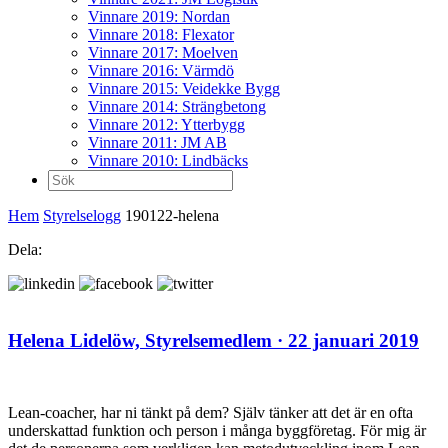
Vinnare 2019: Nordan
Vinnare 2018: Flexator
Vinnare 2017: Moelven
Vinnare 2016: Värmdö
Vinnare 2015: Veidekke Bygg
Vinnare 2014: Strängbetong
Vinnare 2012: Ytterbygg
Vinnare 2011: JM AB
Vinnare 2010: Lindbäcks
Sök
efter:
Hem
Styrelselogg
190122-helena
Dela:
Helena Lidelöw,
Styrelsemedlem
· 22 januari 2019
Lean-coacher, har ni tänkt på dem? Själv tänker att det är en ofta
underskattad funktion och person i många byggföretag. För mig är