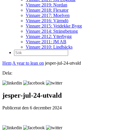
Vinnare 2019: Nordan
Vinnare 2018: Flexator
Vinnare 2017: Moelven
Vinnare 2016: Värmdö
Vinnare 2015: Veidekke Bygg
Vinnare 2014: Strängbetong
Vinnare 2012: Ytterbygg
Vinnare 2011: JM AB
Vinnare 2010: Lindbäcks
Sök
efter:
Hem
A year to lean on
jesper-jul-24-utvald
Dela:
jesper-jul-24-utvald
Publicerat den 6 december 2024