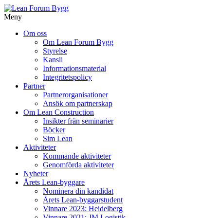
Meny
Gå
Om oss
vidare
Om Lean Forum Bygg
till
Styrelse
innehåll
Kansli
Informationsmaterial
Integritetspolicy
Partner
Partnerorganisationer
Ansök om partnerskap
Om Lean Construction
Insikter från seminarier
Böcker
Sim Lean
Aktiviteter
Kommande aktiviteter
Genomförda aktiviteter
Nyheter
Årets Lean-byggare
Nominera din kandidat
Årets Lean-byggarstudent
Vinnare 2023: Heidelberg
Vinnare 2021: JM Logistik