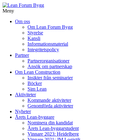
Meny
Gå
Om oss
vidare
Om Lean Forum Bygg
till
Styrelse
innehåll
Kansli
Informationsmaterial
Integritetspolicy
Partner
Partnerorganisationer
Ansök om partnerskap
Om Lean Construction
Insikter från seminarier
Böcker
Sim Lean
Aktiviteter
Kommande aktiviteter
Genomförda aktiviteter
Nyheter
Årets Lean-byggare
Nominera din kandidat
Årets Lean-byggarstudent
Vinnare 2023: Heidelberg
Vinnare 2021: JM Logistik