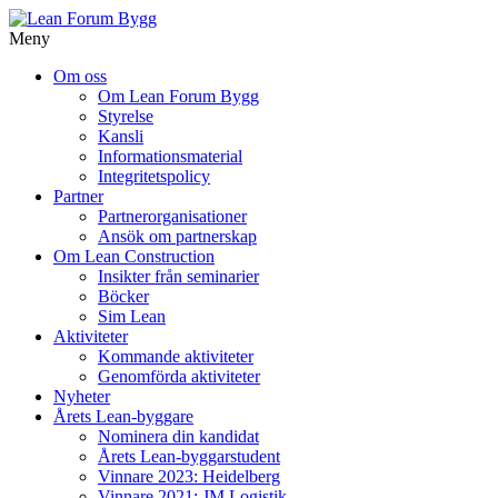
Meny
Gå
Om oss
vidare
Om Lean Forum Bygg
till
Styrelse
innehåll
Kansli
Informationsmaterial
Integritetspolicy
Partner
Partnerorganisationer
Ansök om partnerskap
Om Lean Construction
Insikter från seminarier
Böcker
Sim Lean
Aktiviteter
Kommande aktiviteter
Genomförda aktiviteter
Nyheter
Årets Lean-byggare
Nominera din kandidat
Årets Lean-byggarstudent
Vinnare 2023: Heidelberg
Vinnare 2021: JM Logistik