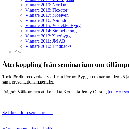
Vinnare 2019: Nordan
Vinnare 2018: Flexator
Vinnare 2017: Moelven
Vinnare 2016: Värmdö
Vinnare 2015: Veidekke Bygg
Vinnare 2014: Strängbetong
Vinnare 2012: Ytterbygg
Vinnare 2011: JM AB
Vinnare 2010: Lindbäcks
Sök
efter:
Återkoppling från seminarium om tillämp
Tack för din medverkan vid Lean Forum Byggs seminarium den 25 januar
samt presentationsmaterialet.
Frågor? Välkommen att kontakta Kontakta Jenny Olsson,
jenny.olss
Se filmen från seminariet →
Hämta presentationen (pdf) →