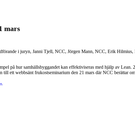
1 mars
rdförande i juryn, Janni Tjell, NCC, Jörgen Mann, NCC, Erik Hilmius
xempel på hur samhällsbyggandet kan effektiviseras med hjälp av Lean.
n till ett webbsänt frukostseminarium den 21 mars där NCC berättar om
 →