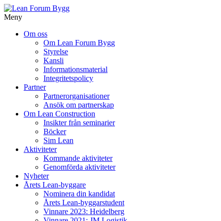
Meny
Gå
Om oss
vidare
Om Lean Forum Bygg
till
Styrelse
innehåll
Kansli
Informationsmaterial
Integritetspolicy
Partner
Partnerorganisationer
Ansök om partnerskap
Om Lean Construction
Insikter från seminarier
Böcker
Sim Lean
Aktiviteter
Kommande aktiviteter
Genomförda aktiviteter
Nyheter
Årets Lean-byggare
Nominera din kandidat
Årets Lean-byggarstudent
Vinnare 2023: Heidelberg
Vinnare 2021: JM Logistik