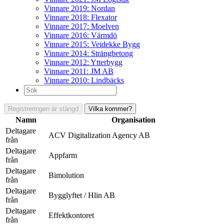
Vinnare 2019: Nordan
Vinnare 2018: Flexator
Vinnare 2017: Moelven
Vinnare 2016: Värmdö
Vinnare 2015: Veidekke Bygg
Vinnare 2014: Strängbetong
Vinnare 2012: Ytterbygg
Vinnare 2011: JM AB
Vinnare 2010: Lindbäcks
Sök
efter:
Registreringen är stängd
Vilka kommer?
Namn
Organisation
Deltagare
ACV Digitalization Agency AB
från
Deltagare
Appfarm
från
Deltagare
Bimolution
från
Deltagare
Bygglyftet / Hlin AB
från
Deltagare
Effektkontoret
från