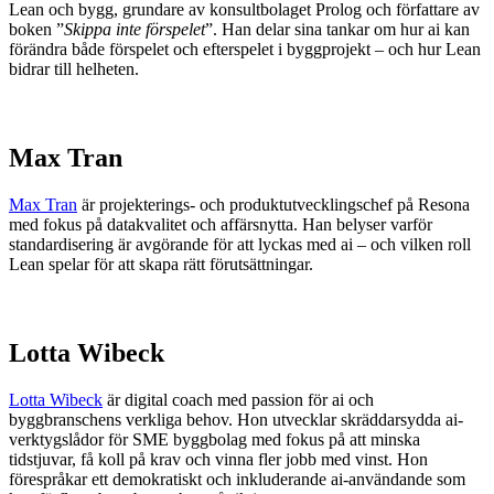
Lean och bygg, grundare av konsultbolaget Prolog och författare av
boken ”
Skippa inte förspelet
”. Han delar sina tankar om hur ai kan
förändra både förspelet och efterspelet i byggprojekt – och hur Lean
bidrar till helheten.
Max Tran
Max Tran
är projekterings- och produktutvecklingschef på Resona
med fokus på datakvalitet och affärsnytta. Han belyser varför
standardisering är avgörande för att lyckas med ai – och vilken roll
Lean spelar för att skapa rätt förutsättningar.
Lotta Wibeck
Lotta Wibeck
är digital coach med passion för ai och
byggbranschens verkliga behov. Hon utvecklar skräddarsydda ai-
verktygslådor för SME byggbolag med fokus på att minska
tidstjuvar, få koll på krav och vinna fler jobb med vinst. Hon
förespråkar ett demokratiskt och inkluderande ai-användande som