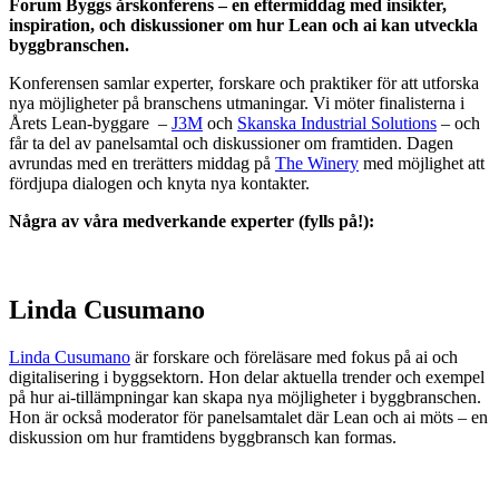
Forum Byggs årskonferens – en eftermiddag med insikter,
inspiration, och diskussioner om hur Lean och ai kan utveckla
byggbranschen.
Konferensen samlar experter, forskare och praktiker för att utforska
nya möjligheter på branschens utmaningar. Vi möter finalisterna i
Årets Lean-byggare –
J3M
och
Skanska Industrial Solutions
– och
får ta del av panelsamtal och diskussioner om framtiden. Dagen
avrundas med en trerätters middag på
The Winery
med möjlighet att
fördjupa dialogen och knyta nya kontakter.
Några av våra medverkande experter (fylls på!):
Linda Cusumano
Linda Cusumano
är forskare och föreläsare med fokus på ai och
digitalisering i byggsektorn. Hon delar aktuella trender och exempel
på hur ai-tillämpningar kan skapa nya möjligheter i byggbranschen.
Hon är också moderator för panelsamtalet där Lean och ai möts – en
diskussion om hur framtidens byggbransch kan formas.