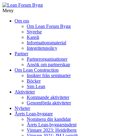
Meny
Gå
Om oss
vidare
Om Lean Forum Bygg
till
Styrelse
innehåll
Kansli
Informationsmaterial
Integritetspolicy
Partner
Partnerorganisationer
Ansök om partnerskap
Om Lean Construction
Insikter från seminarier
Böcker
Sim Lean
Aktiviteter
Kommande aktiviteter
Genomförda aktiviteter
Nyheter
Årets Lean-byggare
Nominera din kandidat
Årets Lean-byggarstudent
Vinnare 2023: Heidelberg
Vinnare 2021: JM Logistik