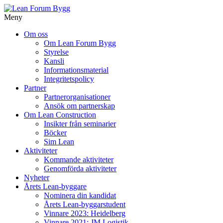
Meny
Gå
Om oss
vidare
Om Lean Forum Bygg
till
Styrelse
innehåll
Kansli
Informationsmaterial
Integritetspolicy
Partner
Partnerorganisationer
Ansök om partnerskap
Om Lean Construction
Insikter från seminarier
Böcker
Sim Lean
Aktiviteter
Kommande aktiviteter
Genomförda aktiviteter
Nyheter
Årets Lean-byggare
Nominera din kandidat
Årets Lean-byggarstudent
Vinnare 2023: Heidelberg
Vinnare 2021: JM Logistik