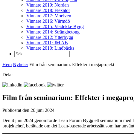
Vinnare 2019: Nordan
Vinnare 2018: Flexator
Vinnare 2017: Moelven
Vinnare 2016: Värmdö
Vinnare 2015: Veidekke Bygg
Vinnare 2014: Strängbetong
Vinnare 2012: Ytterbygg
Vinnare 2011: JM AB
Vinnare 2010: Lindbäcks
Sök
efter:
Hem
Nyheter
Film från seminarium: Effekter i megaprojekt
Dela:
Film från seminarium: Effekter i megapro
Publicerat den 26 juni 2024
Den 4 juni 2024 genomförde Lean Forum Bygg ett seminarium med fokus
projektchef, berättade om det Lean-baserade arbetssätt som har använts