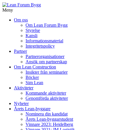
Meny
Gå
Om oss
vidare
Om Lean Forum Bygg
till
Styrelse
innehåll
Kansli
Informationsmaterial
Integritetspolicy
Partner
Partnerorganisationer
Ansök om partnerskap
Om Lean Construction
Insikter från seminarier
Böcker
Sim Lean
Aktiviteter
Kommande aktiviteter
Genomförda aktiviteter
Nyheter
Årets Lean-byggare
Nominera din kandidat
Årets Lean-byggarstudent
Vinnare 2023: Heidelberg
Vinnare 2021: JM Logistik