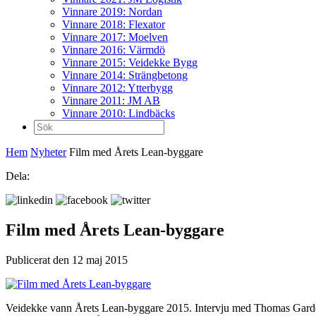
Vinnare 2019: Nordan
Vinnare 2018: Flexator
Vinnare 2017: Moelven
Vinnare 2016: Värmdö
Vinnare 2015: Veidekke Bygg
Vinnare 2014: Strängbetong
Vinnare 2012: Ytterbygg
Vinnare 2011: JM AB
Vinnare 2010: Lindbäcks
Sök
efter:
Hem
Nyheter
Film med Årets Lean-byggare
Dela:
Film med Årets Lean-byggare
Publicerat den 12 maj 2015
Veidekke vann Årets Lean-byggare 2015. Intervju med Thomas Gardel