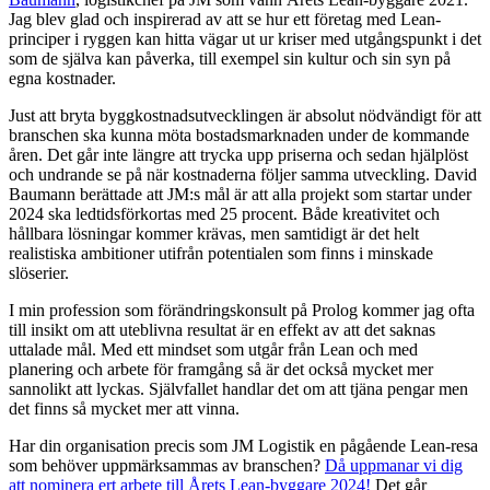
Jag blev glad och inspirerad av att se hur ett företag med Lean-
principer i ryggen kan hitta vägar ut ur kriser med utgångspunkt i det
som de själva kan påverka, till exempel sin kultur och sin syn på
egna kostnader.
Just att bryta byggkostnadsutvecklingen är absolut nödvändigt för att
branschen ska kunna möta bostadsmarknaden under de kommande
åren. Det går inte längre att trycka upp priserna och sedan hjälplöst
och undrande se på när kostnaderna följer samma utveckling. David
Baumann berättade att JM:s mål är att alla projekt som startar under
2024 ska ledtidsförkortas med 25 procent. Både kreativitet och
hållbara lösningar kommer krävas, men samtidigt är det helt
realistiska ambitioner utifrån potentialen som finns i minskade
slöserier.
I min profession som förändringskonsult på Prolog kommer jag ofta
till insikt om att uteblivna resultat är en effekt av att det saknas
uttalade mål. Med ett mindset som utgår från Lean och med
planering och arbete för framgång så är det också mycket mer
sannolikt att lyckas. Självfallet handlar det om att tjäna pengar men
det finns så mycket mer att vinna.
Har din organisation precis som JM Logistik en pågående Lean-resa
som behöver uppmärksammas av branschen?
Då uppmanar vi dig
att nominera ert arbete till Årets Lean-byggare 2024!
Det går