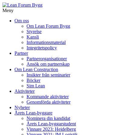
Meny
Gå
Om oss
vidare
Om Lean Forum Bygg
till
Styrelse
innehåll
Kansli
Informationsmaterial
Integritetspolicy
Partner
Partnerorganisationer
Ansök om partnerskap
Om Lean Construction
Insikter från seminarier
Böcker
Sim Lean
Aktiviteter
Kommande aktiviteter
Genomförda aktiviteter
Nyheter
Årets Lean-byggare
Nominera din kandidat
Årets Lean-byggarstudent
Vinnare 2023: Heidelberg
Vinnare 2021: JM Logistik