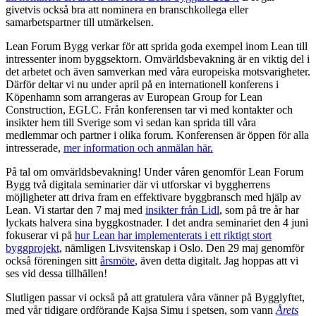
givetvis också bra att nominera en branschkollega eller
samarbetspartner till utmärkelsen.
Lean Forum Bygg verkar för att sprida goda exempel inom Lean till
intressenter inom byggsektorn. Omvärldsbevakning är en viktig del i
det arbetet och även samverkan med våra europeiska motsvarigheter.
Därför deltar vi nu under april på en internationell konferens i
Köpenhamn som arrangeras av European Group for Lean
Construction, EGLC. Från konferensen tar vi med kontakter och
insikter hem till Sverige som vi sedan kan sprida till våra
medlemmar och partner i olika forum. Konferensen är öppen för alla
intresserade,
mer information och anmälan här.
På tal om omvärldsbevakning! Under våren genomför Lean Forum
Bygg två digitala seminarier där vi utforskar vi byggherrens
möjligheter att driva fram en effektivare byggbransch med hjälp av
Lean. Vi startar den 7 maj med
insikter från Lidl
, som på tre år har
lyckats halvera sina byggkostnader. I det andra seminariet den 4 juni
fokuserar vi på
hur Lean har implementerats i ett riktigt stort
byggprojekt
, nämligen Livsvitenskap i Oslo. Den 29 maj genomför
också föreningen sitt
årsmöte
, även detta digitalt. Jag hoppas att vi
ses vid dessa tillhällen!
Slutligen passar vi också på att gratulera våra vänner på Bygglyftet,
med vår tidigare ordförande Kajsa Simu i spetsen, som vann
Årets