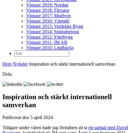
Vinnare 2019: Nordan
Vinnare 2018: Flexator
Vinnare 2017: Moelven
Vinnare 2016: Värmdö
Vinnare 2015: Veidekke Bygg
Vinnare 2014: Strängbetong
Vinnare 2012: Ytterbygg
Vinnare 2011: JM AB
Vinnare 2010: Lindbäcks
Sök
efter:
Hem
Nyheter
Inspiration och stärkt internationell samverkan
Dela:
Inspiration och stärkt internationell
samverkan
Publicerat den 5 april 2024
Tidigare under våren hade jag förmånen att ta
ett samtal med David
Baumann
, logistikchef på JM som vann Årets Lean-byggare 2021.