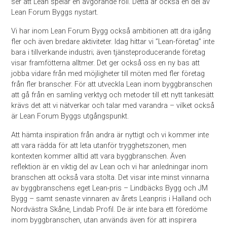
ser att Lean spelar en avgörande roll. Detta är också en del av
Lean Forum Byggs nystart.
Vi har inom Lean Forum Bygg också ambitionen att dra igång
fler och även bredare aktiviteter. Idag hittar vi ”Lean-företag” inte
bara i tillverkande industri; även tjänsteproducerande företag
visar framfötterna alltmer. Det ger också oss en ny bas att
jobba vidare från med möjligheter till möten med fler företag
från fler branscher. För att utveckla Lean inom byggbranschen
att gå från en samling verktyg och metoder till ett nytt tankesätt
krävs det att vi nätverkar och talar med varandra – vilket också
är Lean Forum Byggs utgångspunkt.
Att hämta inspiration från andra är nyttigt och vi kommer inte
att vara rädda för att leta utanför trygghetszonen, men
kontexten kommer alltid att vara byggbranschen. Även
reflektion är en viktig del av Lean och vi har anledningar inom
branschen att också vara stolta. Det visar inte minst vinnarna
av byggbranschens eget Lean-pris – Lindbäcks Bygg och JM
Bygg – samt senaste vinnaren av årets Leanpris i Halland och
Nordvästra Skåne, Lindab Profil. De är inte bara ett föredöme
inom byggbranschen, utan används även för att inspirera