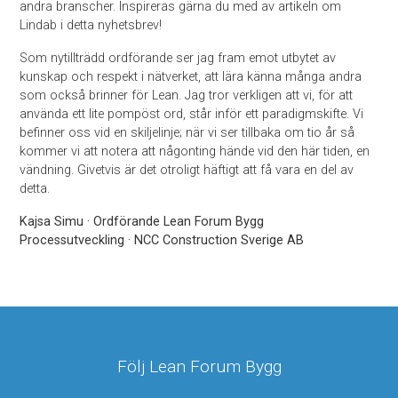
andra branscher. Inspireras gärna du med av artikeln om
Lindab i detta nyhetsbrev!
Som nytillträdd ordförande ser jag fram emot utbytet av
kunskap och respekt i nätverket, att lära känna många andra
som också brinner för Lean. Jag tror verkligen att vi, för att
använda ett lite pompöst ord, står inför ett paradigmskifte. Vi
befinner oss vid en skiljelinje; när vi ser tillbaka om tio år så
kommer vi att notera att någonting hände vid den här tiden, en
vändning. Givetvis är det otroligt häftigt att få vara en del av
detta.
Kajsa Simu · Ordförande Lean Forum Bygg
Processutveckling · NCC Construction Sverige AB
Följ Lean Forum Bygg