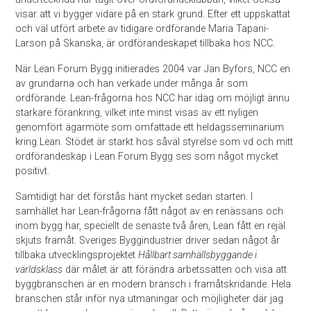
visar att vi bygger vidare på en stark grund. Efter ett uppskattat
och väl utfört arbete av tidigare ordförande Maria Tapani-
Larson på Skanska, är ordförandeskapet tillbaka hos NCC.
När Lean Forum Bygg initierades 2004 var Jan Byfors, NCC en
av grundarna och han verkade under många år som
ordförande. Lean-frågorna hos NCC har idag om möjligt ännu
starkare förankring, vilket inte minst visas av ett nyligen
genomfört ägarmöte som omfattade ett heldagsseminarium
kring Lean. Stödet är starkt hos såväl styrelse som vd och mitt
ordförandeskap i Lean Forum Bygg ses som något mycket
positivt.
Samtidigt har det förstås hänt mycket sedan starten. I
samhället har Lean-frågorna fått något av en renässans och
inom bygg har, speciellt de senaste två åren, Lean fått en rejäl
skjuts framåt. Sveriges Byggindustrier driver sedan något år
tillbaka utvecklingsprojektet
Hållbart samhällsbyggande i
världsklass
där målet är att förändra arbetssätten och visa att
byggbranschen är en modern bransch i framåtskridande. Hela
branschen står inför nya utmaningar och möjligheter där jag