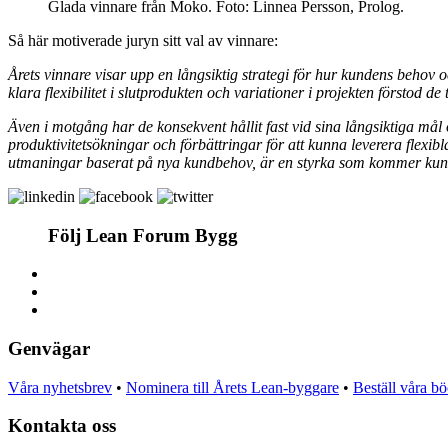
Glada vinnare från Moko. Foto: Linnea Persson, Prolog.
Så här motiverade juryn sitt val av vinnare:
Årets vinnare visar upp en långsiktig strategi för hur kundens behov 
klara flexibilitet i slutprodukten och variationer i projekten förstod d
Även i motgång har de konsekvent hållit fast vid sina långsiktiga mål o
produktivitetsökningar och förbättringar för att kunna leverera flexi
utmaningar baserat på nya kundbehov, är en styrka som kommer kunna
Följ Lean Forum Bygg
Genvägar
Våra nyhetsbrev
•
Nominera till Årets Lean-byggare
•
Beställ våra b
Kontakta oss