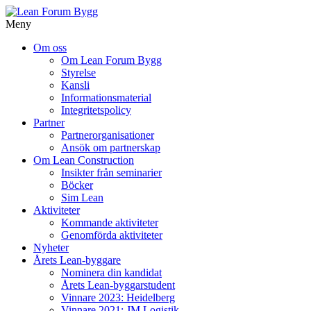
Meny
Gå
Om oss
vidare
Om Lean Forum Bygg
till
Styrelse
innehåll
Kansli
Informationsmaterial
Integritetspolicy
Partner
Partnerorganisationer
Ansök om partnerskap
Om Lean Construction
Insikter från seminarier
Böcker
Sim Lean
Aktiviteter
Kommande aktiviteter
Genomförda aktiviteter
Nyheter
Årets Lean-byggare
Nominera din kandidat
Årets Lean-byggarstudent
Vinnare 2023: Heidelberg
Vinnare 2021: JM Logistik