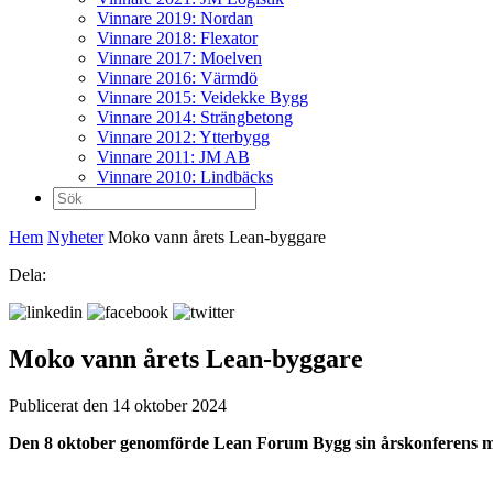
Vinnare 2019: Nordan
Vinnare 2018: Flexator
Vinnare 2017: Moelven
Vinnare 2016: Värmdö
Vinnare 2015: Veidekke Bygg
Vinnare 2014: Strängbetong
Vinnare 2012: Ytterbygg
Vinnare 2011: JM AB
Vinnare 2010: Lindbäcks
Sök
efter:
Hem
Nyheter
Moko vann årets Lean-byggare
Dela:
Moko vann årets Lean-byggare
Publicerat den 14 oktober 2024
Den 8 oktober genomförde Lean Forum Bygg sin årskonferens m