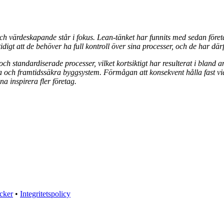
och värdeskapande står i fokus. Lean-tänket har funnits med sedan före
e tidigt att de behöver ha full kontroll över sina processer, och de har dä
ch standardiserade processer, vilket kortsiktigt har resulterat i bland a
bla och framtidssäkra byggsystem. Förmågan att konsekvent hålla fast v
 inspirera fler företag.
öcker
•
Integritetspolicy