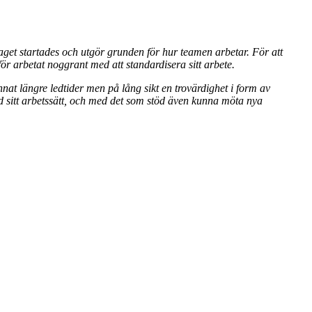
taget startades och utgör grunden för hur teamen arbetar. För att
rför arbetat noggrant med att standardisera sitt arbete.
nnat längre ledtider men på lång sikt en trovärdighet i form av
id sitt arbetssätt, och med det som stöd även kunna möta nya