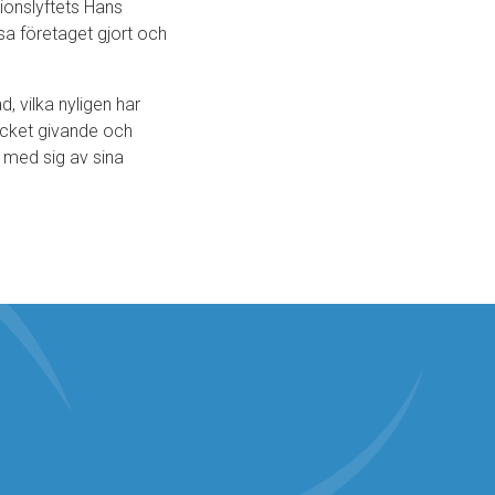
ionslyftets Hans
a företaget gjort och
 vilka nyligen har
ycket givande och
a med sig av sina