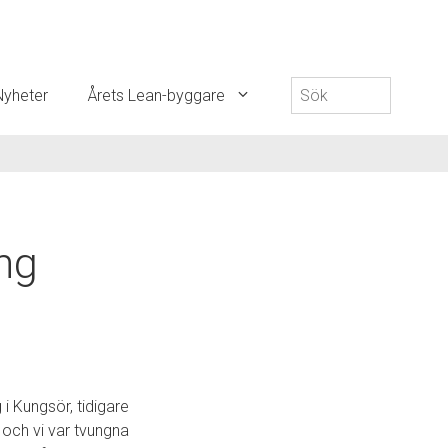
Sök
Nyheter
Årets Lean-byggare
efter:
ng
Kungsör, tidigare
 och vi var tvungna