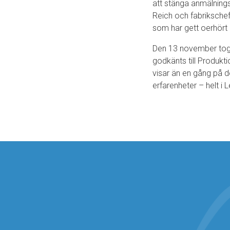
att stänga anmälnings
Reich och fabriksche
som har gett oerhört 
Den 13 november tog 
godkänts till Produkt
visar än en gång på de
erfarenheter – helt i 