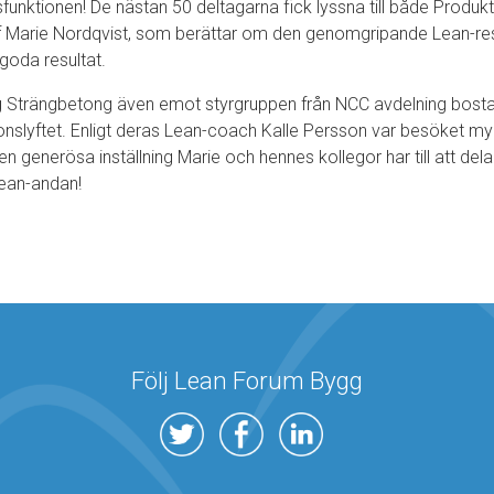
funktionen! De nästan 50 deltagarna fick lyssna till både Produkt
f Marie Nordqvist, som berättar om den genomgripande Lean-res
goda resultat.
Strängbetong även emot styrgruppen från NCC avdelning bostad,
ionslyftet. Enligt deras Lean-coach Kalle Persson var besöket m
n generösa inställning Marie och hennes kollegor har till att del
Lean-andan!
Följ Lean Forum Bygg