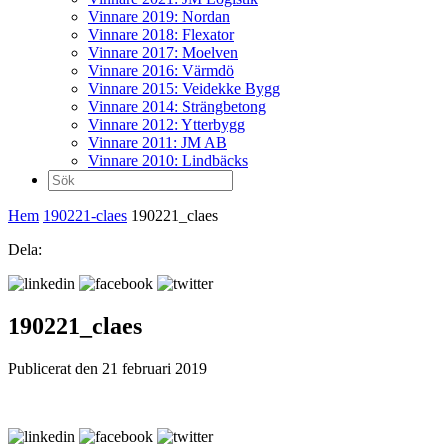
Vinnare 2019: Nordan
Vinnare 2018: Flexator
Vinnare 2017: Moelven
Vinnare 2016: Värmdö
Vinnare 2015: Veidekke Bygg
Vinnare 2014: Strängbetong
Vinnare 2012: Ytterbygg
Vinnare 2011: JM AB
Vinnare 2010: Lindbäcks
Sök
efter:
Hem
190221-claes
190221_claes
Dela:
190221_claes
Publicerat den 21 februari 2019