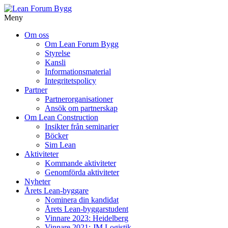
Meny
Gå
Om oss
vidare
Om Lean Forum Bygg
till
Styrelse
innehåll
Kansli
Informationsmaterial
Integritetspolicy
Partner
Partnerorganisationer
Ansök om partnerskap
Om Lean Construction
Insikter från seminarier
Böcker
Sim Lean
Aktiviteter
Kommande aktiviteter
Genomförda aktiviteter
Nyheter
Årets Lean-byggare
Nominera din kandidat
Årets Lean-byggarstudent
Vinnare 2023: Heidelberg
Vinnare 2021: JM Logistik