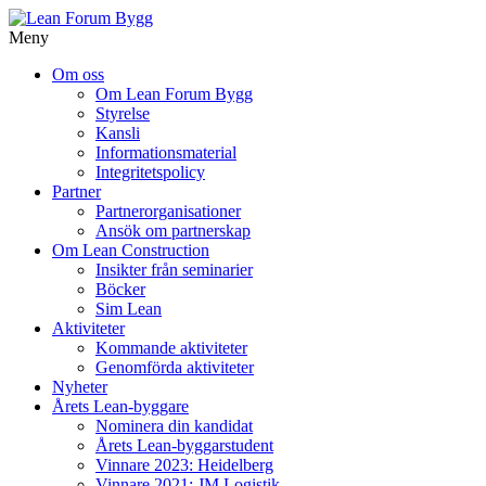
Meny
Gå
Om oss
vidare
Om Lean Forum Bygg
till
Styrelse
innehåll
Kansli
Informationsmaterial
Integritetspolicy
Partner
Partnerorganisationer
Ansök om partnerskap
Om Lean Construction
Insikter från seminarier
Böcker
Sim Lean
Aktiviteter
Kommande aktiviteter
Genomförda aktiviteter
Nyheter
Årets Lean-byggare
Nominera din kandidat
Årets Lean-byggarstudent
Vinnare 2023: Heidelberg
Vinnare 2021: JM Logistik