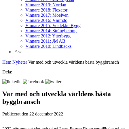
Vinnare 2019: Nordan
Vinnare 2018: Flexator
Vinnare 2017: Moelven
Vinnare 2016: Värmdö
Vinnare 2015: Veidekke Bygg
Vinnare 2014: Strängbetong
Vinnare 2012: Ytterbygg
Vinnare 2011: JM AB
Vinnare 2010: Lindbäcks
Sök
efter:
Hem
Nyheter
Var med och utveckla världens bästa byggbransch
Dela:
Var med och utveckla världens bästa
byggbransch
Publicerat den 22 december 2022
2022 går mot sitt slut och vi på Lean Forum Bygg ser tillbaka på ett