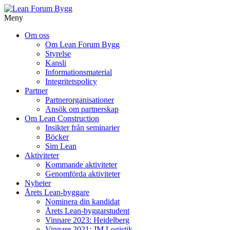
Meny
Gå
Om oss
vidare
Om Lean Forum Bygg
till
Styrelse
innehåll
Kansli
Informationsmaterial
Integritetspolicy
Partner
Partnerorganisationer
Ansök om partnerskap
Om Lean Construction
Insikter från seminarier
Böcker
Sim Lean
Aktiviteter
Kommande aktiviteter
Genomförda aktiviteter
Nyheter
Årets Lean-byggare
Nominera din kandidat
Årets Lean-byggarstudent
Vinnare 2023: Heidelberg
Vinnare 2021: JM Logistik