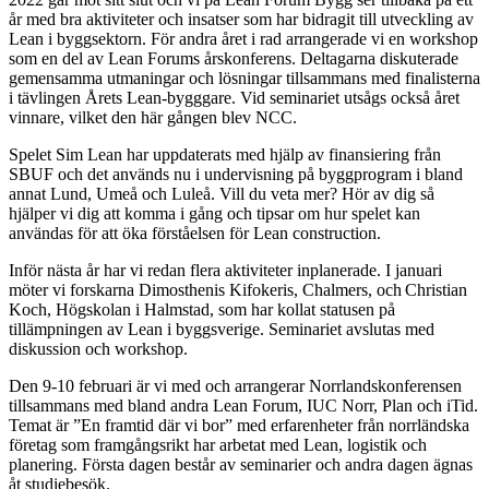
år med bra aktiviteter och insatser som har bidragit till utveckling av
Lean i byggsektorn. För andra året i rad arrangerade vi en workshop
som en del av Lean Forums årskonferens. Deltagarna diskuterade
gemensamma utmaningar och lösningar tillsammans med finalisterna
i tävlingen Årets Lean-bygggare. Vid seminariet utsågs också året
vinnare, vilket den här gången blev NCC.
Spelet Sim Lean har uppdaterats med hjälp av finansiering från
SBUF och det används nu i undervisning på byggprogram i bland
annat Lund, Umeå och Luleå. Vill du veta mer? Hör av dig så
hjälper vi dig att komma i gång och tipsar om hur spelet kan
användas för att öka förståelsen för Lean construction.
Inför nästa år har vi redan flera aktiviteter inplanerade. I januari
möter vi forskarna Dimosthenis Kifokeris, Chalmers, och Christian
Koch, Högskolan i Halmstad, som har kollat statusen på
tillämpningen av Lean i byggsverige. Seminariet avslutas med
diskussion och workshop.
Den 9-10 februari är vi med och arrangerar Norrlandskonferensen
tillsammans med bland andra Lean Forum, IUC Norr, Plan och iTid.
Temat är ”En framtid där vi bor” med erfarenheter från norrländska
företag som framgångsrikt har arbetat med Lean, logistik och
planering. Första dagen består av seminarier och andra dagen ägnas
åt studiebesök.