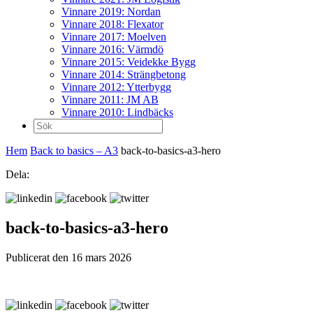
Vinnare 2019: Nordan
Vinnare 2018: Flexator
Vinnare 2017: Moelven
Vinnare 2016: Värmdö
Vinnare 2015: Veidekke Bygg
Vinnare 2014: Strängbetong
Vinnare 2012: Ytterbygg
Vinnare 2011: JM AB
Vinnare 2010: Lindbäcks
Sök
efter:
Hem
Back to basics – A3
back-to-basics-a3-hero
Dela:
back-to-basics-a3-hero
Publicerat den 16 mars 2026