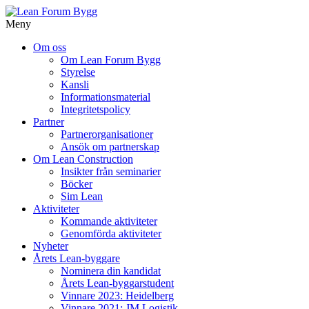
Meny
Gå
Om oss
vidare
Om Lean Forum Bygg
till
Styrelse
innehåll
Kansli
Informationsmaterial
Integritetspolicy
Partner
Partnerorganisationer
Ansök om partnerskap
Om Lean Construction
Insikter från seminarier
Böcker
Sim Lean
Aktiviteter
Kommande aktiviteter
Genomförda aktiviteter
Nyheter
Årets Lean-byggare
Nominera din kandidat
Årets Lean-byggarstudent
Vinnare 2023: Heidelberg
Vinnare 2021: JM Logistik