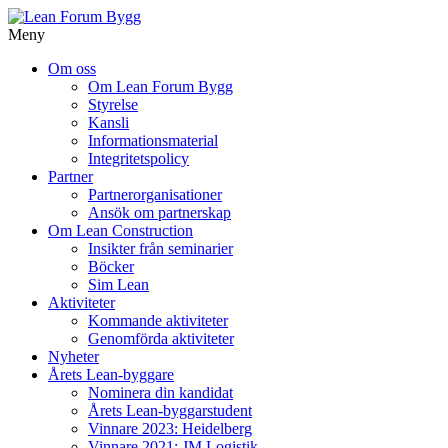
Meny
Gå
Om oss
vidare
Om Lean Forum Bygg
till
Styrelse
innehåll
Kansli
Informationsmaterial
Integritetspolicy
Partner
Partnerorganisationer
Ansök om partnerskap
Om Lean Construction
Insikter från seminarier
Böcker
Sim Lean
Aktiviteter
Kommande aktiviteter
Genomförda aktiviteter
Nyheter
Årets Lean-byggare
Nominera din kandidat
Årets Lean-byggarstudent
Vinnare 2023: Heidelberg
Vinnare 2021: JM Logistik