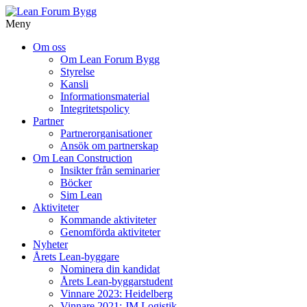
Meny
Gå
Om oss
vidare
Om Lean Forum Bygg
till
Styrelse
innehåll
Kansli
Informationsmaterial
Integritetspolicy
Partner
Partnerorganisationer
Ansök om partnerskap
Om Lean Construction
Insikter från seminarier
Böcker
Sim Lean
Aktiviteter
Kommande aktiviteter
Genomförda aktiviteter
Nyheter
Årets Lean-byggare
Nominera din kandidat
Årets Lean-byggarstudent
Vinnare 2023: Heidelberg
Vinnare 2021: JM Logistik