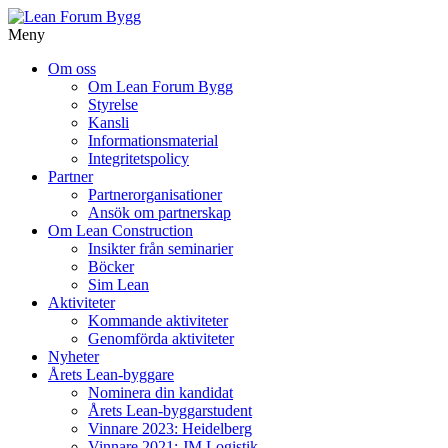
Meny
Gå
Om oss
vidare
Om Lean Forum Bygg
till
Styrelse
innehåll
Kansli
Informationsmaterial
Integritetspolicy
Partner
Partnerorganisationer
Ansök om partnerskap
Om Lean Construction
Insikter från seminarier
Böcker
Sim Lean
Aktiviteter
Kommande aktiviteter
Genomförda aktiviteter
Nyheter
Årets Lean-byggare
Nominera din kandidat
Årets Lean-byggarstudent
Vinnare 2023: Heidelberg
Vinnare 2021: JM Logistik