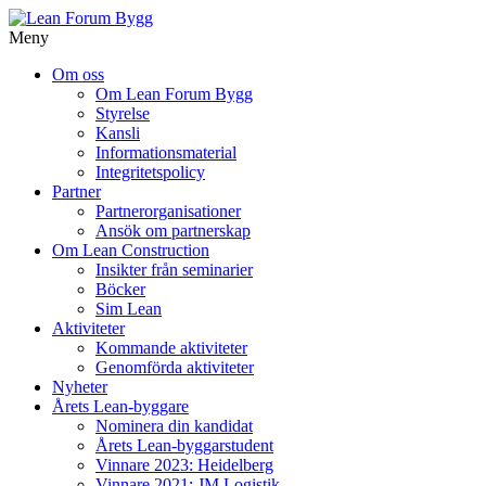
Meny
Gå
Om oss
vidare
Om Lean Forum Bygg
till
Styrelse
innehåll
Kansli
Informationsmaterial
Integritetspolicy
Partner
Partnerorganisationer
Ansök om partnerskap
Om Lean Construction
Insikter från seminarier
Böcker
Sim Lean
Aktiviteter
Kommande aktiviteter
Genomförda aktiviteter
Nyheter
Årets Lean-byggare
Nominera din kandidat
Årets Lean-byggarstudent
Vinnare 2023: Heidelberg
Vinnare 2021: JM Logistik