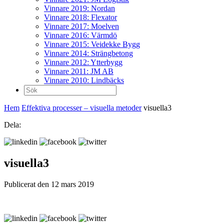
Vinnare 2019: Nordan
Vinnare 2018: Flexator
Vinnare 2017: Moelven
Vinnare 2016: Värmdö
Vinnare 2015: Veidekke Bygg
Vinnare 2014: Strängbetong
Vinnare 2012: Ytterbygg
Vinnare 2011: JM AB
Vinnare 2010: Lindbäcks
Sök
efter:
Hem
Effektiva processer – visuella metoder
visuella3
Dela:
visuella3
Publicerat den 12 mars 2019