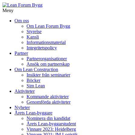
Meny
Gå
Om oss
vidare
Om Lean Forum Bygg
till
Styrelse
innehåll
Kansli
Informationsmaterial
Integritetspolicy
Partner
Partnerorganisationer
Ansök om partnerskap
Om Lean Construction
Insikter från seminarier
Böcker
Sim Lean
Aktiviteter
Kommande aktiviteter
Genomförda aktiviteter
Nyheter
Årets Lean-byggare
Nominera din kandidat
Årets Lean-byggarstudent
Vinnare 2023: Heidelberg
Vinnare 2021: JM Logistik