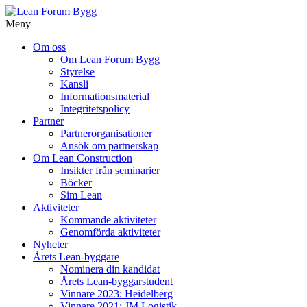
Meny
Gå
Om oss
vidare
Om Lean Forum Bygg
till
Styrelse
innehåll
Kansli
Informationsmaterial
Integritetspolicy
Partner
Partnerorganisationer
Ansök om partnerskap
Om Lean Construction
Insikter från seminarier
Böcker
Sim Lean
Aktiviteter
Kommande aktiviteter
Genomförda aktiviteter
Nyheter
Årets Lean-byggare
Nominera din kandidat
Årets Lean-byggarstudent
Vinnare 2023: Heidelberg
Vinnare 2021: JM Logistik