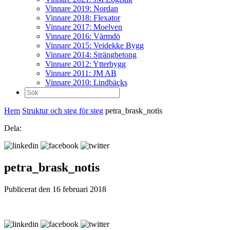
Vinnare 2019: Nordan
Vinnare 2018: Flexator
Vinnare 2017: Moelven
Vinnare 2016: Värmdö
Vinnare 2015: Veidekke Bygg
Vinnare 2014: Strängbetong
Vinnare 2012: Ytterbygg
Vinnare 2011: JM AB
Vinnare 2010: Lindbäcks
Sök
efter:
Hem
Struktur och steg för steg
petra_brask_notis
Dela:
petra_brask_notis
Publicerat den 16 februari 2018