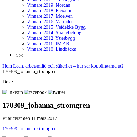
Vinnare 2019: Nordan
Vinnare 2018: Flexator
Vinnare 2017: Moelven
Vinnare 2016: Värmdö
Vinnare 2015: Veidekke Bygg
Vinnare 2014: Strängbetong
Vinnare 2012: Ytterbygg
Vinnare 2011: JM AB
Vinnare 2010: Lindbäcks
Sök
efter:
Hem
Lean, arbetsmiljö och säkerhet – hur ser kopplingarna ut?
170309_johanna_stromgren
Dela:
170309_johanna_stromgren
Publicerat den 11 mars 2017
170309_johanna_stromgren