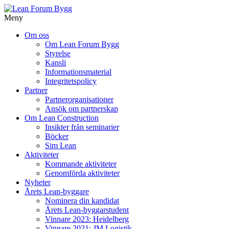
Meny
Gå
Om oss
vidare
Om Lean Forum Bygg
till
Styrelse
innehåll
Kansli
Informationsmaterial
Integritetspolicy
Partner
Partnerorganisationer
Ansök om partnerskap
Om Lean Construction
Insikter från seminarier
Böcker
Sim Lean
Aktiviteter
Kommande aktiviteter
Genomförda aktiviteter
Nyheter
Årets Lean-byggare
Nominera din kandidat
Årets Lean-byggarstudent
Vinnare 2023: Heidelberg
Vinnare 2021: JM Logistik