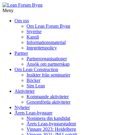
Meny
Gå
Om oss
vidare
Om Lean Forum Bygg
till
Styrelse
innehåll
Kansli
Informationsmaterial
Integritetspolicy
Partner
Partnerorganisationer
Ansök om partnerskap
Om Lean Construction
Insikter från seminarier
Böcker
Sim Lean
Aktiviteter
Kommande aktiviteter
Genomförda aktiviteter
Nyheter
Årets Lean-byggare
Nominera din kandidat
Årets Lean-byggarstudent
Vinnare 2023: Heidelberg
Vinnare 2021: JM Logistik