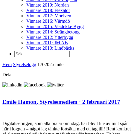
Vinnare 2019: Nordan
Vinnare 2018: Flexator
Vinnare 2017: Moelven
Vinnare 2016: Värmdö
Vinnare 2015: Veidekke Bygg
Vinnare 2014: Strängbetong
Vinnare 2012: Ytterbygg
Vinnare 2011: JM AB
Vinnare 2010: Lindbäcks
Sök
efter:
Hem
Styrelselogg
170202-emile
Dela:
Emile Hamon,
Styrelsemedlem
· 2 februari 2017
Digitaliseringen, som alla pratar om idag, har blivit lite av mitt spår
här i loggen – något jag tänkte fortsätta med ett tag till! Rent konkret