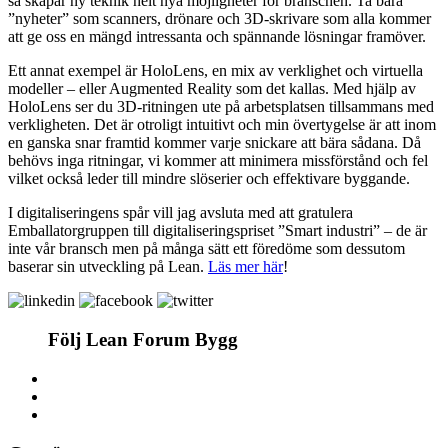
så skapar ny teknik helt nya möjligheter för branschen. Ta bara
”nyheter” som scanners, drönare och 3D-skrivare som alla kommer
att ge oss en mängd intressanta och spännande lösningar framöver.
Ett annat exempel är HoloLens, en mix av verklighet och virtuella
modeller – eller Augmented Reality som det kallas. Med hjälp av
HoloLens ser du 3D-ritningen ute på arbetsplatsen tillsammans med
verkligheten. Det är otroligt intuitivt och min övertygelse är att inom
en ganska snar framtid kommer varje snickare att bära sådana. Då
behövs inga ritningar, vi kommer att minimera missförstånd och fel
vilket också leder till mindre slöserier och effektivare byggande.
I digitaliseringens spår vill jag avsluta med att gratulera
Emballatorgruppen till digitaliseringspriset ”Smart industri” – de är
inte vår bransch men på många sätt ett föredöme som dessutom
baserar sin utveckling på Lean.
Läs mer här
!
Följ Lean Forum Bygg