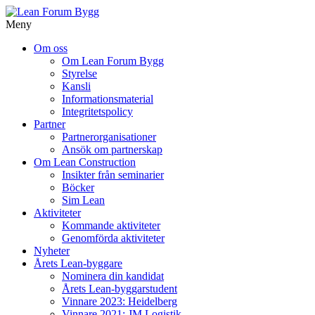
Meny
Gå
Om oss
vidare
Om Lean Forum Bygg
till
Styrelse
innehåll
Kansli
Informationsmaterial
Integritetspolicy
Partner
Partnerorganisationer
Ansök om partnerskap
Om Lean Construction
Insikter från seminarier
Böcker
Sim Lean
Aktiviteter
Kommande aktiviteter
Genomförda aktiviteter
Nyheter
Årets Lean-byggare
Nominera din kandidat
Årets Lean-byggarstudent
Vinnare 2023: Heidelberg
Vinnare 2021: JM Logistik