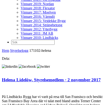
Vinnare 2019: Nordan
Vinnare 2018: Flexator
Vinnare 2017: Moelven
Vinnare 2016: Värmdö
Vinnare 2015: Veidekke Bygg
Vinnare 2014: Strängbetong
Vinnare 2012: Ytterbygg
Vinnare 2011: JM AB
Vinnare 2010: Lindbäcks
Sök
efter:
Hem
Styrelselogg
171102-helena
Dela:
Helena Lidelöw,
Styrelsemedlem
· 2 november 2017
På Lindbäcks Bygg har vi varit på resa till San Fransisco och besökt
San Fransisco Bay Area där vi talat med bland andra Terner Center