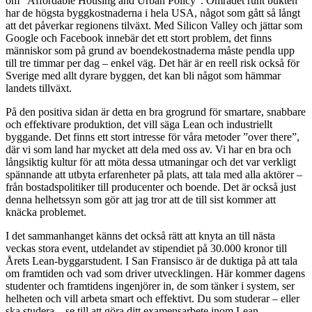
om ”Affordable Housing and Urban Policy”. Området runt bukten
har de högsta byggkostnaderna i hela USA, något som gått så långt
att det påverkar regionens tilväxt. Med Silicon Valley och jättar som
Google och Facebook innebär det ett stort problem, det finns
människor som på grund av boendekostnaderna måste pendla upp
till tre timmar per dag – enkel väg. Det här är en reell risk också för
Sverige med allt dyrare byggen, det kan bli något som hämmar
landets tillväxt.
På den positiva sidan är detta en bra grogrund för smartare, snabbare
och effektivare produktion, det vill säga Lean och industriellt
byggande. Det finns ett stort intresse för våra metoder ”over there”,
där vi som land har mycket att dela med oss av. Vi har en bra och
långsiktig kultur för att möta dessa utmaningar och det var verkligt
spännande att utbyta erfarenheter på plats, att tala med alla aktörer –
från bostadspolitiker till producenter och boende. Det är också just
denna helhetssyn som gör att jag tror att de till sist kommer att
knäcka problemet.
I det sammanhanget känns det också rätt att knyta an till nästa
veckas stora event, utdelandet av stipendiet på 30.000 kronor till
Årets Lean-byggarstudent. I San Fransisco är de duktiga på att tala
om framtiden och vad som driver utvecklingen. Här kommer dagens
studenter och framtidens ingenjörer in, de som tänker i system, ser
helheten och vill arbeta smart och effektivt. Du som studerar – eller
ska studera – se till att göra ditt examensarbete inom Lean