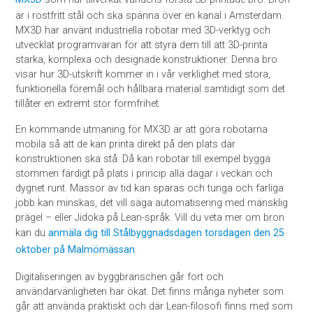
är i rostfritt stål och ska spänna över en kanal i Amsterdam.
MX3D har använt industriella robotar med 3D-verktyg och
utvecklat programvaran för att styra dem till att 3D-printa
starka, komplexa och designade konstruktioner. Denna bro
visar hur 3D-utskrift kommer in i vår verklighet med stora,
funktionella föremål och hållbara material samtidigt som det
tillåter en extremt stor formfrihet.
En kommande utmaning för MX3D är att göra robotarna
mobila så att de kan printa direkt på den plats där
konstruktionen ska stå. Då kan robotar till exempel bygga
stommen färdigt på plats i princip alla dagar i veckan och
dygnet runt. Massor av tid kan sparas och tunga och farliga
jobb kan minskas, det vill säga automatisering med mänsklig
prägel – eller Jidoka på Lean-språk. Vill du veta mer om bron
kan du
anmäla dig till Stålbyggnadsdagen torsdagen den 25
oktober på Malmömässan
.
Digitaliseringen av byggbranschen går fort och
användarvänligheten har ökat. Det finns många nyheter som
går att använda praktiskt och där Lean-filosofi finns med som