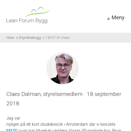
Meny
Hem
Styrelselogg
180918-claes
Claes Dalman,
styrelsemedlem
· 18 september
2018
Jag var
nyligen på ett kort studiebesök i Amsterdam där vi besökte
MX3D
som har tillverkat världens första 3D-printade bro. Bron