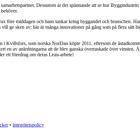
samarbetspartner. Dessutom är det spännande att se hur Byggindustrin n
l behöver.
strax före middagen och hans tankar kring byggandet och branschen. Han 
ll ge sken av; här är många innovationer på gång som på flera sätt bidra
gen i Kvillsfors, som norska NorDan köpte 2011, eftersom de åstadkommit
 säkert en av anledningarna att de blev ganska överraskade över vinst
ler ett föredrag om deras Lean-arbete!
öcker
•
Integritetspolicy