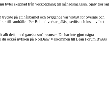
u byter skepnad från veckotidning till månadsmagasin. Själv tror jag
tryckte på att hållbarhet och byggande var viktigt för Sverige och
r till samhället. Per Bolund verkar påläst, seriös och insatt vilket
 allt detta med ganska små resurser. De har inte gjort några
en. Är du också nyfiken på NorDan? Välkommen till Lean Forum Byggs