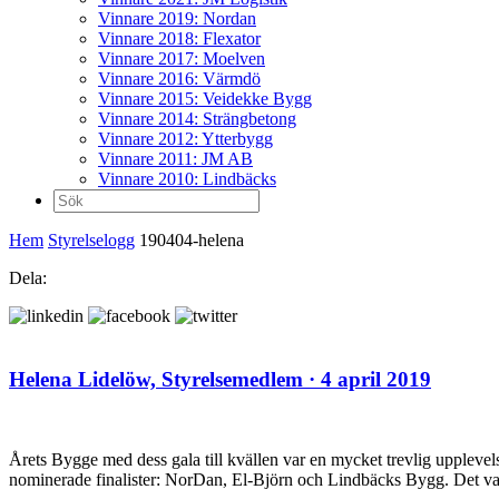
Vinnare 2019: Nordan
Vinnare 2018: Flexator
Vinnare 2017: Moelven
Vinnare 2016: Värmdö
Vinnare 2015: Veidekke Bygg
Vinnare 2014: Strängbetong
Vinnare 2012: Ytterbygg
Vinnare 2011: JM AB
Vinnare 2010: Lindbäcks
Sök
efter:
Hem
Styrelselogg
190404-helena
Dela:
Helena Lidelöw,
Styrelsemedlem
· 4 april 2019
Årets Bygge med dess gala till kvällen var en mycket trevlig upplevel
nominerade finalister: NorDan, El-Björn och Lindbäcks Bygg. Det var ro