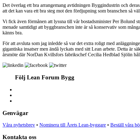
Det överlag ett bra arrangemang avtidningen Byggindustrin och deras 
att det kan vara ett bra steg mot den fördjupning som branschen så vä
Vi fick även förmånen att lyssna till vår bostadsminister Per Bolund 
menade samtidigt att byggbranschen inte är så konservativ som många vi
känns bra.
För att avsluta som jag inledde så var det extra roligt med anläggnin
gigantiska insatser men ändå lyckats med sitt Lean arbete. Detta är
årsmöte där NorDan Kvillsfors fabrikschef Cecilia Hedblad Sjölin hål
Följ Lean Forum Bygg
Genvägar
Våra nyhetsbrev
•
Nominera till Årets Lean-byggare
•
Beställ våra b
Kontakta oss