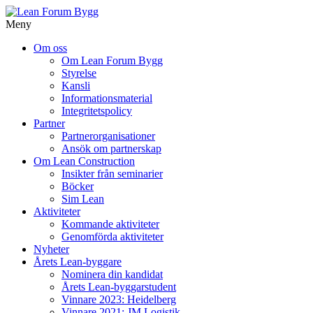
Meny
Gå
Om oss
vidare
Om Lean Forum Bygg
till
Styrelse
innehåll
Kansli
Informationsmaterial
Integritetspolicy
Partner
Partnerorganisationer
Ansök om partnerskap
Om Lean Construction
Insikter från seminarier
Böcker
Sim Lean
Aktiviteter
Kommande aktiviteter
Genomförda aktiviteter
Nyheter
Årets Lean-byggare
Nominera din kandidat
Årets Lean-byggarstudent
Vinnare 2023: Heidelberg
Vinnare 2021: JM Logistik