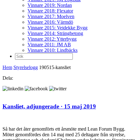
Vinnare 2019: Nordan
Vinnare 2018: Flexator
Vinnare 2017: Moelven
Vinnare 2016: Värmdö
Vinnare 2015: Veidekke Bygg
Vinnare 2014: Strängbetong
Vinnare 2012: Ytterbygg
Vinnare 2011: JM AB
Vinnare 2010: Lindbäcks
Sök
efter:
Hem
Styrelselogg
190515-kansliet
Dela:
Kansliet,
adjungerade
· 15 maj 2019
Så har det åter genomförts ett årsmöte med Lean Forum Bygg.
Mötet genomfördes den 14 maj med 25 deltagare från styrelse,