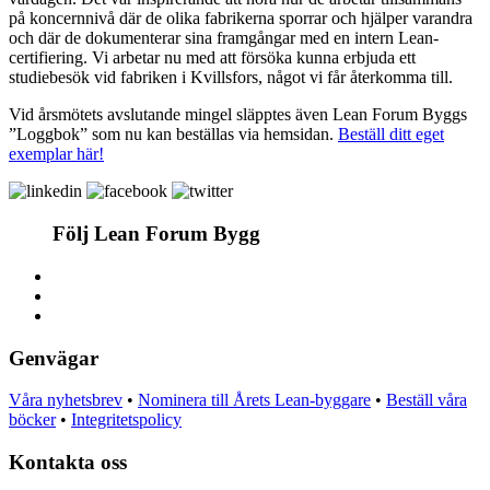
på koncernnivå där de olika fabrikerna sporrar och hjälper varandra
och där de dokumenterar sina framgångar med en intern Lean-
certifiering. Vi arbetar nu med att försöka kunna erbjuda ett
studiebesök vid fabriken i Kvillsfors, något vi får återkomma till.
Vid årsmötets avslutande mingel släpptes även Lean Forum Byggs
”Loggbok” som nu kan beställas via hemsidan.
Beställ ditt eget
exemplar här!
Följ Lean Forum Bygg
Genvägar
Våra nyhetsbrev
•
Nominera till Årets Lean-byggare
•
Beställ våra
böcker
•
Integritetspolicy
Kontakta oss