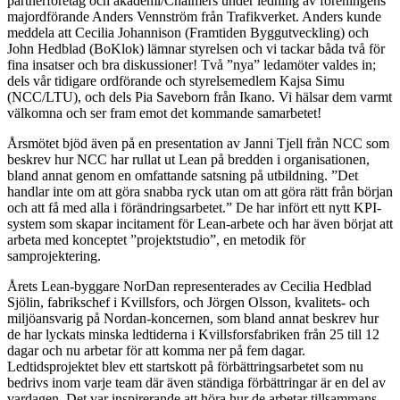
partnerföretag och akademi/Chalmers under ledning av föreningens
majordförande Anders Vennström från Trafikverket. Anders kunde
meddela att Cecilia Johannison (Framtiden Byggutveckling) och
John Hedblad (BoKlok) lämnar styrelsen och vi tackar båda två för
fina insatser och bra diskussioner! Två ”nya” ledamöter valdes in;
dels vår tidigare ordförande och styrelsemedlem Kajsa Simu
(NCC/LTU), och dels Pia Saveborn från Ikano. Vi hälsar dem varmt
välkomna och ser fram emot det kommande samarbetet!
Årsmötet bjöd även på en presentation av Janni Tjell från NCC som
beskrev hur NCC har rullat ut Lean på bredden i organisationen,
bland annat genom en omfattande satsning på utbildning. ”Det
handlar inte om att göra snabba ryck utan om att göra rätt från början
och att få med alla i förändringsarbetet.” De har infört ett nytt KPI-
system som skapar incitament för Lean-arbete och har även börjat att
arbeta med konceptet ”projektstudio”, en metodik för
samprojektering.
Årets Lean-byggare NorDan representerades av Cecilia Hedblad
Sjölin, fabrikschef i Kvillsfors, och Jörgen Olsson, kvalitets- och
miljöansvarig på Nordan-koncernen, som bland annat beskrev hur
de har lyckats minska ledtiderna i Kvillsforsfabriken från 25 till 12
dagar och nu arbetar för att komma ner på fem dagar.
Ledtidsprojektet blev ett startskott på förbättringsarbetet som nu
bedrivs inom varje team där även ständiga förbättringar är en del av
vardagen. Det var inspirerande att höra hur de arbetar tillsammans