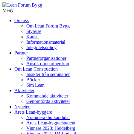
Meny
Gå
Om oss
vidare
Om Lean Forum Bygg
till
Styrelse
innehåll
Kansli
Informationsmaterial
Integritetspolicy
Partner
Partnerorganisationer
Ansök om partnerskap
Om Lean Construction
Insikter från seminarier
Böcker
Sim Lean
Aktiviteter
Kommande aktiviteter
Genomförda aktiviteter
Nyheter
Årets Lean-byggare
Nominera din kandidat
Årets Lean-byggarstudent
Vinnare 2023: Heidelberg
Vinnare 2021: JM Logistik